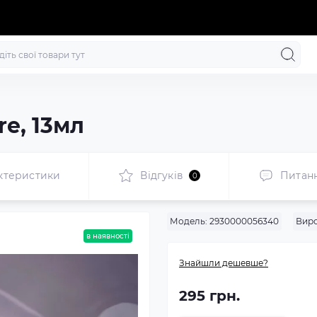
re, 13мл
ктеристики
Відгуків
Питан
0
Модель:
2930000056340
Виро
в наявності
Знайшли дешевше?
295 грн.