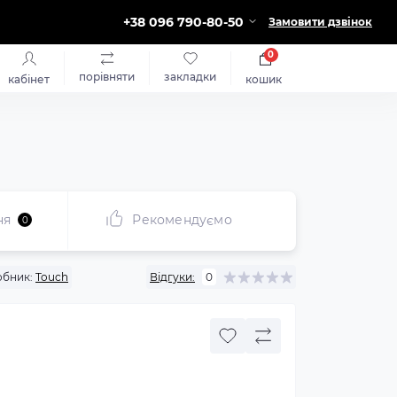
+38 096 790-80-50
Замовити дзвінок
0
порівняти
закладки
кабінет
кошик
ня
Рекомендуємо
0
бник:
Touch
Відгуки:
0