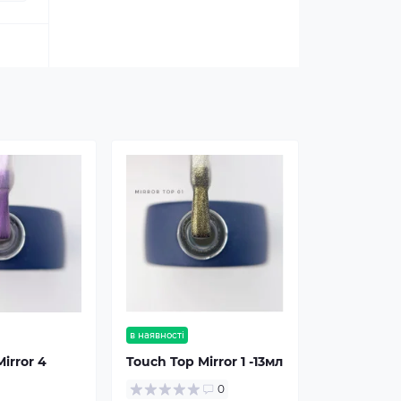
в наявності
irror 4
Touch Top Mirror 1 -13мл
0