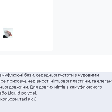
амуфлюючі бази, середньої густоти з чудовими
 приховує нерівності нігтьової пластини, та елеган
дньої довжини. Для довгих нігтів з камуфлюючого
або Liquid polygel.
кольори, такі як 6