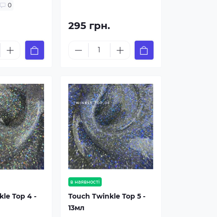
0
.
295 грн.
в наявності
le Top 4 -
Touch Twinkle Top 5 -
13мл