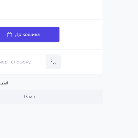
До кошика
 усі)
13 мл