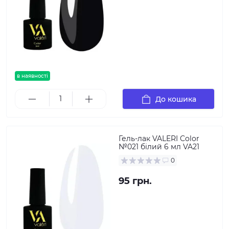
в наявності
До кошика
Гель-лак VALERI Color
№021 білий 6 мл VA21
0
95 грн.