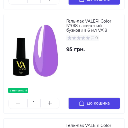
Гель-лак VALERI Color
№018 насичений
бузковий 6 мл VA18
0
95 грн.
в наявності
До кошика
Гель-лак VALERI Color