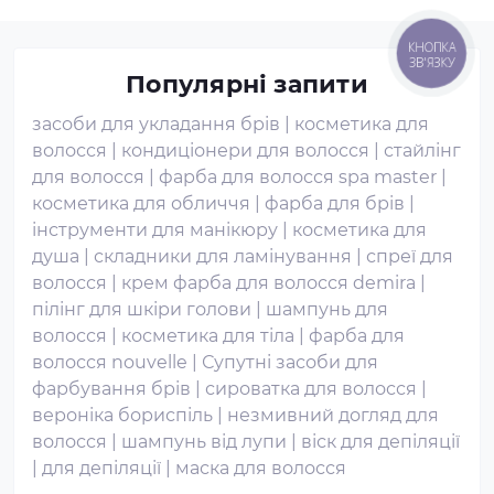
КНОПКА
ЗВ'ЯЗКУ
Популярні запити
засоби для укладання брів
|
косметика для
волосся
|
кондиціонери для волосся
|
стайлінг
для волосся
|
фарба для волосся spa master
|
косметика для обличчя
|
фарба для брів
|
інструменти для манікюру
|
косметика для
душа
|
складники для ламінування
|
спреї для
волосся
|
крем фарба для волосся demira
|
пілінг для шкіри голови
|
шампунь для
волосся
|
косметика для тіла
|
фарба для
волосся nouvelle
|
Супутні засоби для
фарбування брів
|
сироватка для волосся
|
вероніка бориспіль
|
незмивний догляд для
волосся
|
шампунь від лупи
|
віск для депіляції
|
для депіляції
|
маска для волосся