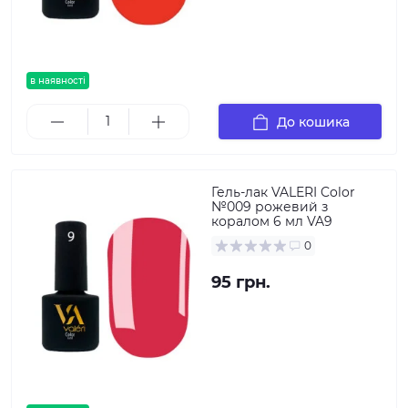
в наявності
До кошика
Гель-лак VALERI Color
№009 рожевий з
коралом 6 мл VA9
0
95 грн.