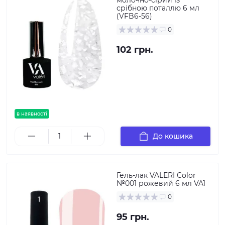
молочно-сірий із
срібною поталлю 6 мл
(VFB6-56)
0
102 грн.
в наявності
До кошика
Гель-лак VALERI Color
№001 рожевий 6 мл VA1
0
95 грн.