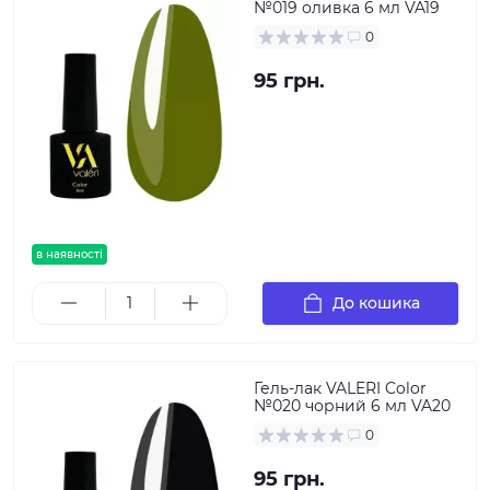
№019 оливка 6 мл VA19
0
95 грн.
в наявності
До кошика
Гель-лак VALERI Color
№020 чорний 6 мл VA20
0
95 грн.