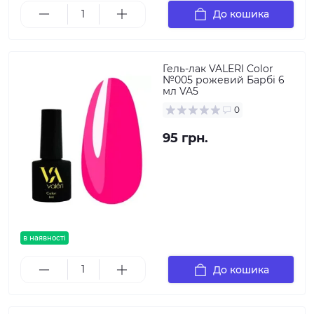
До кошика
Гель-лак VALERI Color
№005 рожевий Барбі 6
мл VA5
0
95 грн.
в наявності
До кошика