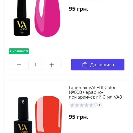
95 грн.
в наявності
До кошика
Гель-лак VALERI Color
№008 червоно-
помаранчевий 6 мл VA8
0
95 грн.