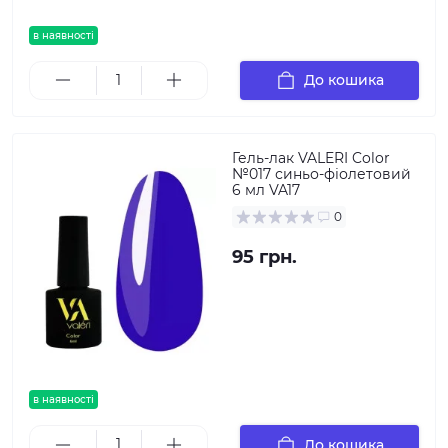
в наявності
До кошика
Гель-лак VALERI Color
№017 синьо-фіолетовий
6 мл VA17
0
95 грн.
в наявності
До кошика