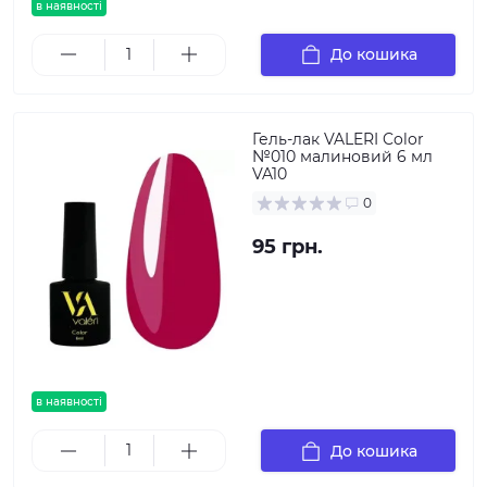
в наявності
До кошика
Гель-лак VALERI Color
№010 малиновий 6 мл
VA10
0
95 грн.
в наявності
До кошика