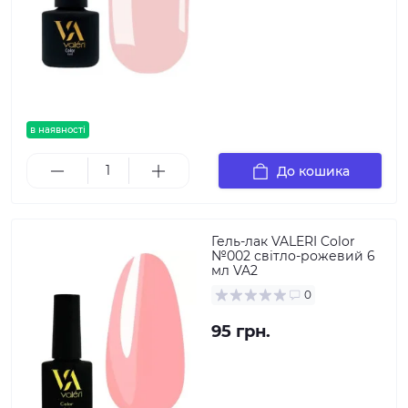
в наявності
До кошика
Гель-лак VALERI Color
№002 світло-рожевий 6
мл VA2
0
95 грн.