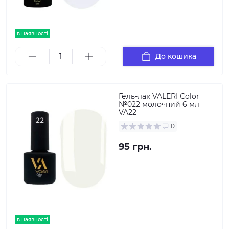
в наявності
До кошика
Гель-лак VALERI Color
№022 молочний 6 мл
VA22
0
95 грн.
в наявності