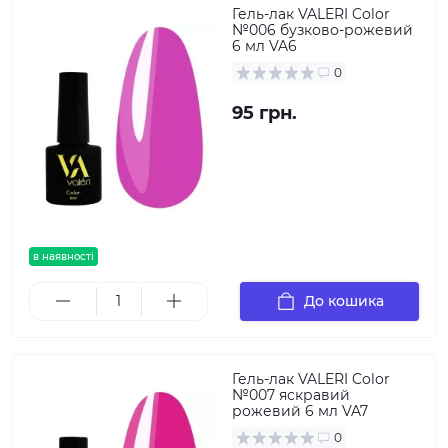
Гель-лак VALERI Color
№006 бузково-рожевий
6 мл VA6
0
95 грн.
в наявності
До кошика
Гель-лак VALERI Color
№007 яскравий
рожевий 6 мл VA7
0