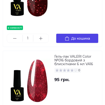
в наявності
До кошика
Гель-лак VALERI Color
№016 бордовий з
блискітками 6 мл VA16
0
95 грн.