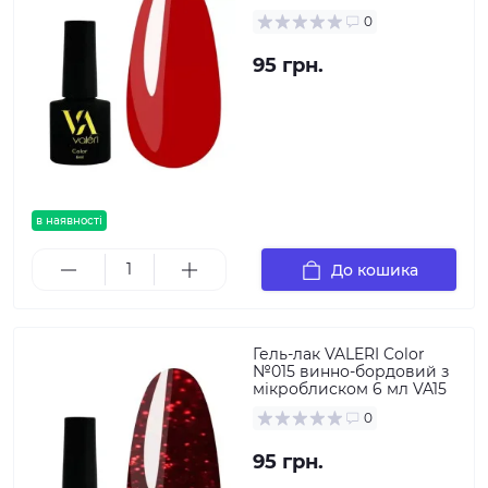
0
95 грн.
в наявності
До кошика
Гель-лак VALERI Color
№015 винно-бордовий з
мікроблиском 6 мл VA15
0
95 грн.