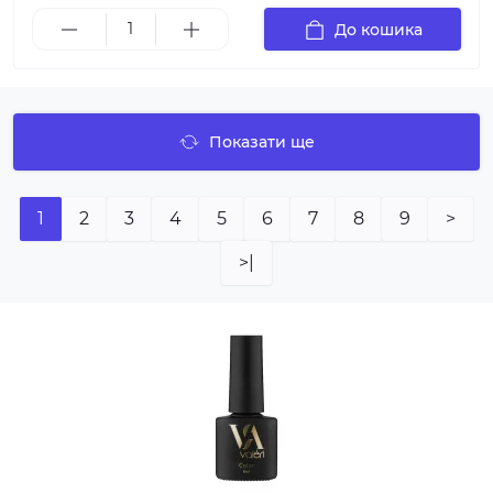
До кошика
Показати ще
1
2
3
4
5
6
7
8
9
>
>|