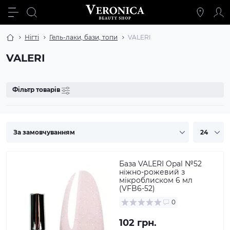
Нігті
Гель-лаки, бази, топи
VALERI
VALERI
Фільтр товарів
База VALERI Opal №52
ніжно-рожевий з
мікроблиском 6 мл
(VFB6-52)
0
102 грн.