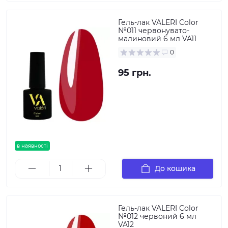
Гель-лак VALERI Color
№011 червонувато-
малиновий 6 мл VA11
0
95 грн.
в наявності
До кошика
Гель-лак VALERI Color
№012 червоний 6 мл
VA12