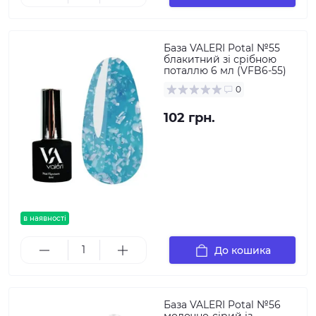
База VALERI Potal №55
блакитний зі срібною
поталлю 6 мл (VFB6-55)
0
102 грн.
в наявності
До кошика
База VALERI Potal №56