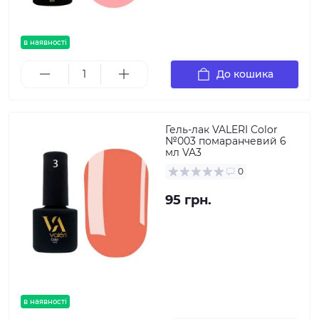
в наявності
До кошика
Гель-лак VALERI Color
№003 помаранчевий 6
мл VA3
0
95 грн.
в наявності