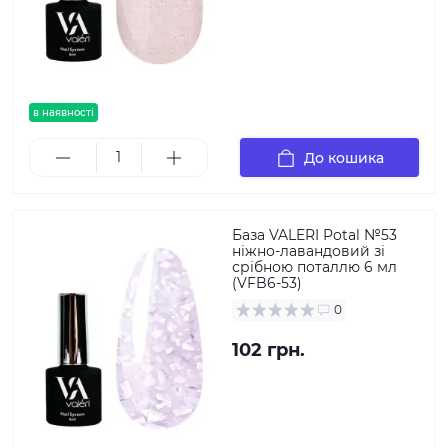
в наявності
До кошика
База VALERI Potal №53
ніжно-лавандовий зі
срібною поталлю 6 мл
(VFB6-53)
0
102 грн.