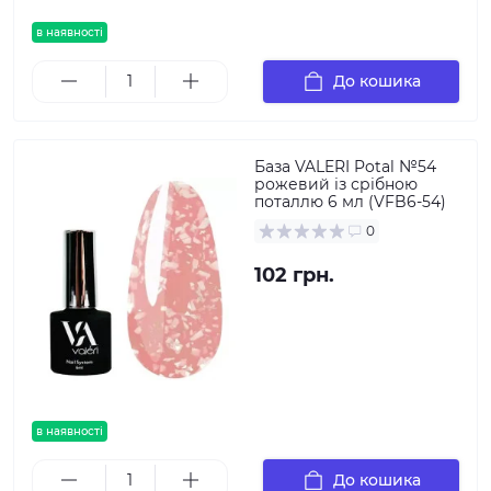
в наявності
До кошика
База VALERI Potal №54
рожевий із срібною
поталлю 6 мл (VFB6-54)
0
102 грн.
в наявності
До кошика