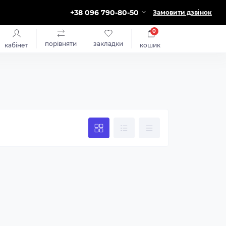
+38 096 790-80-50
Замовити дзвінок
0
порівняти
закладки
кабінет
кошик