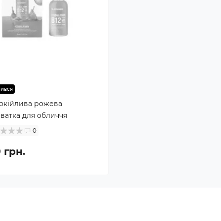
чився
окійлива рожева
ватка для обличчя
lamin B12 Mr.SCRUBBER,
0
л
 грн.