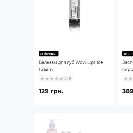
закінчився
закін
Бальзам для губ Wow Lips Ice
Засп
Cream
сиро
Coba
0
30м
129 грн.
389