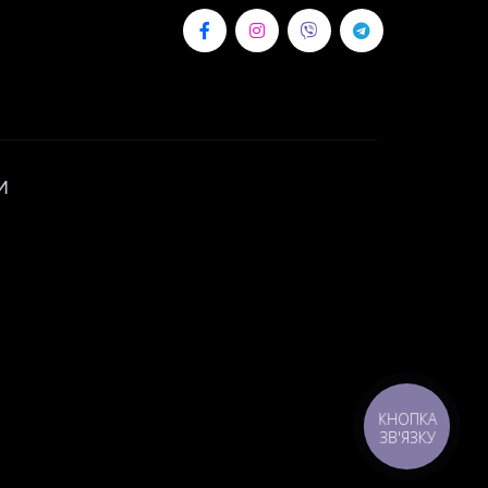
И
КНОПКА
ЗВ'ЯЗКУ