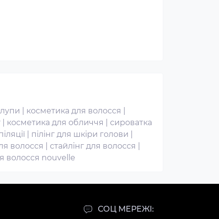
 лупи
|
косметика для волосся
|
r
|
косметика для обличчя
|
сироватка
піляції
|
пілінг для шкіри голови
|
ля волосся
|
стайлінг для волосся
|
я волосся nouvelle
СОЦ МЕРЕЖІ: