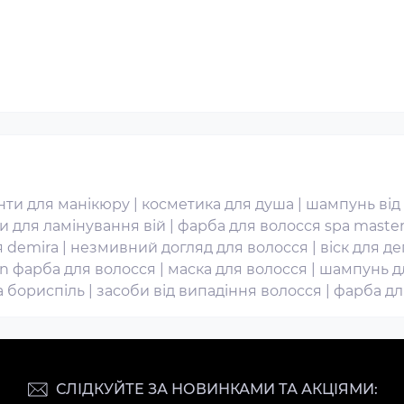
нти для манікюру
|
косметика для душа
|
шампунь від
и для ламінування вій
|
фарба для волосся spa maste
я demira
|
незмивний догляд для волосся
|
віск для де
n фарба для волосся
|
маска для волосся
|
шампунь д
а бориспіль
|
засоби від випадіння волосся
|
фарба дл
СЛІДКУЙТЕ ЗА НОВИНКАМИ ТА АКЦІЯМИ: