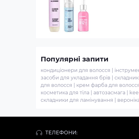
Популярні запити
кондиціонери для волосся
|
інструме
засоби для укладання брів
|
складник
для волосся
|
крем фарба для волосс
косметика для тіла
|
автозасмага
|
kee
складники для ламінування
|
веронік
ТЕЛЕФОНИ: