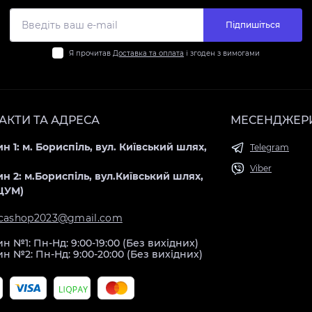
Підпишіться
Я прочитав
Доставка та оплата
і згоден з вимогами
АКТИ ТА АДРЕСА
МЕСЕНДЖЕР
н 1: м. Бориспіль, вул. Київський шлях,
Telegram
Viber
н 2: м.Бориспіль, вул.Київський шлях,
(ЦУМ)
icashop2023@gmail.com
н №1: Пн-Нд: 9:00-19:00 (Без вихідних)
н №2: Пн-Нд: 9:00-20:00 (Без вихідних)