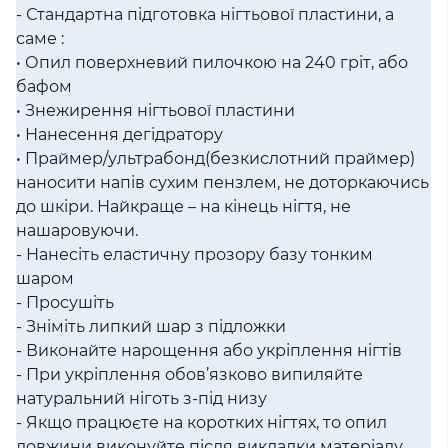
- Стандартна підготовка нігтьової пластини, а
саме :
• Опил поверхневий пилочкою на 240 гріт, або
бафом
• Знежирення нігтьової пластини
• Нанесення дегідратору
• Праймер/ультрабонд(безкислотний праймер)
наносити напів сухим пензлем, не доторкаючись
до шкіри. Найкраще – на кінець нігтя, не
нашаровуючи.
- Нанесіть еластичну прозору базу тонким
шаром
- Просушіть
- Зніміть липкий шар з підложки
- Виконайте нарощення або укріплення нігтів
- При укріплення обов’язково випиляйте
натуральний ніготь з-під низу
- Якщо працюєте на коротких нігтях, то опил
довжини виконуйте після викладки матеріалу