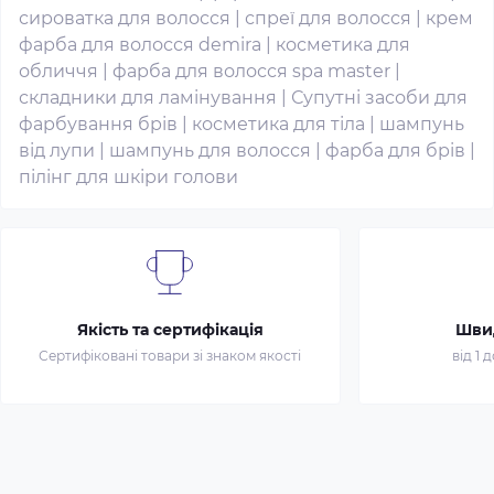
сироватка для волосся
|
спреї для волосся
|
крем
фарба для волосся demira
|
косметика для
обличчя
|
фарба для волосся spa master
|
складники для ламінування
|
Супутні засоби для
фарбування брів
|
косметика для тіла
|
шампунь
від лупи
|
шампунь для волосся
|
фарба для брів
|
пілінг для шкіри голови
Якість та сертифікація
Шви
Сертифіковані товари зі знаком якості
від 1 