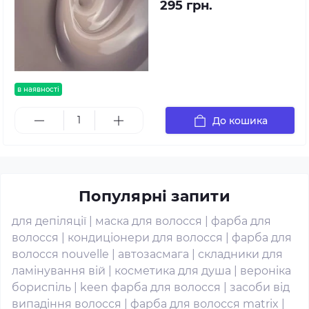
295 грн.
в наявності
До кошика
Популярні запити
для депіляції
|
маска для волосся
|
фарба для
волосся
|
кондиціонери для волосся
|
фарба для
волосся nouvelle
|
автозасмага
|
складники для
ламінування вій
|
косметика для душа
|
вероніка
бориспіль
|
keen фарба для волосся
|
засоби від
випадіння волосся
|
фарба для волосся matrix
|