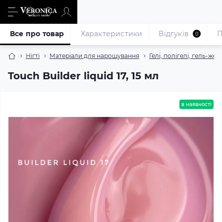
Все про товар
Характеристики
Відгуків
П
0
Нігті
Матеріали для нарощування
Гелі, полігелі, гель-жел
Touch Builder liquid 17, 15 мл
в наявності