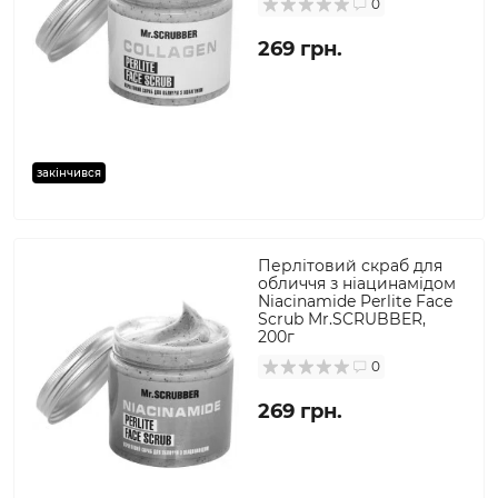
0
269 грн.
закінчився
Перлітовий скраб для
обличчя з ніацинамідом
Niacinamide Perlite Face
Scrub Mr.SCRUBBER,
200г
0
269 грн.