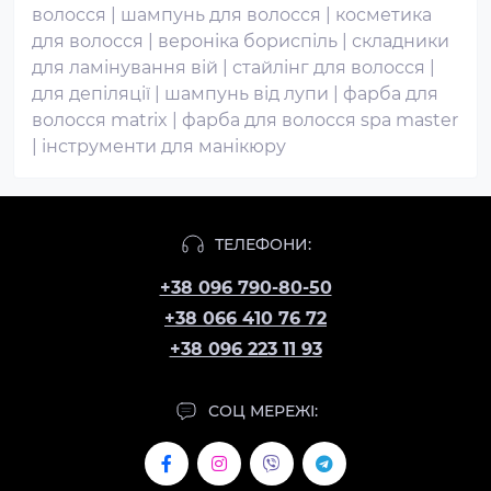
волосся
|
шампунь для волосся
|
косметика
для волосся
|
вероніка бориспіль
|
складники
для ламінування вій
|
стайлінг для волосся
|
для депіляції
|
шампунь від лупи
|
фарба для
волосся matrix
|
фарба для волосся spa master
|
інструменти для манікюру
ТЕЛЕФОНИ:
+38 096 790-80-50
+38 066 410 76 72
+38 096 223 11 93
СОЦ МЕРЕЖІ: