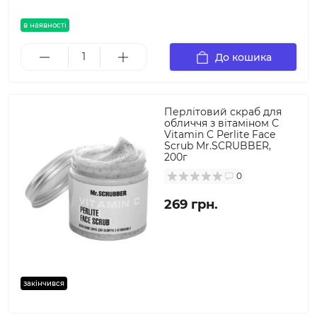
в наявності
До кошика
Перлітовий скраб для
обличчя з вітаміном С
Vitamin C Perlite Face
Scrub Mr.SCRUBBER,
200г
0
269 грн.
закінчився