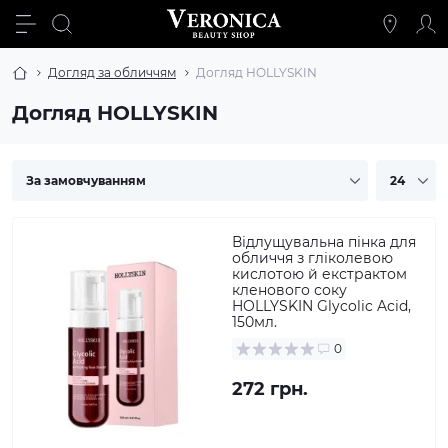
Догляд за обличчям
Догляд HOLLYSKIN
Догляд HOLLYSKIN
Відлущувальна пінка для
обличчя з гліколевою
кислотою й екстрактом
кленового соку
HOLLYSKIN Glycolic Acid,
150мл.
0
272 грн.