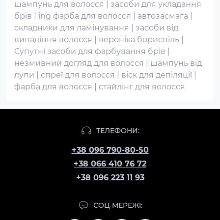
шампунь для волосся
|
засоби для укладання
брів
|
ing фарба для волосся
|
автозасмага
|
складники для ламінування
|
засоби від
випадіння волосся
|
вероніка бориспіль
|
Супутні засоби для фарбування брів
|
незмивний догляд для волосся
|
шампунь від
лупи
|
спреї для волосся
|
віск для депіляції
|
фарба для волосся
|
стайлінг для волосся
ТЕЛЕФОНИ:
+38 096 790-80-50
+38 066 410 76 72
+38 096 223 11 93
СОЦ МЕРЕЖІ: