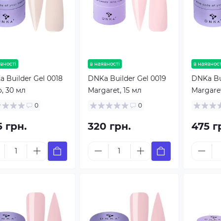
вності
в наявності
в наявност
 Builder Gel 0018
DNKa Builder Gel 0019
DNKa Bu
, 30 мл
Margaret, 15 мл
Margaret
0
0
5 грн.
320 грн.
475 г