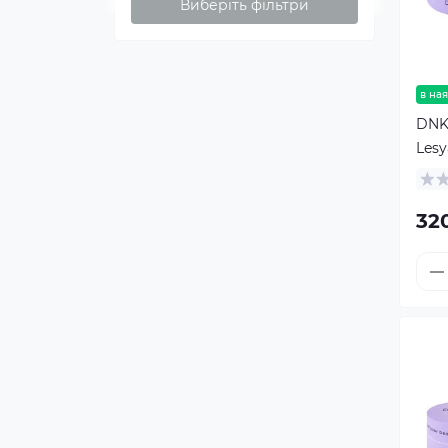
Виберіть фільтри
в ная
DNKa
Lesy
32