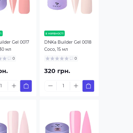
і
в наявності
lder Gel 0017
DNKa Builder Gel 0018
30 мл
Coco, 15 мл
0
0
рн.
320 грн.