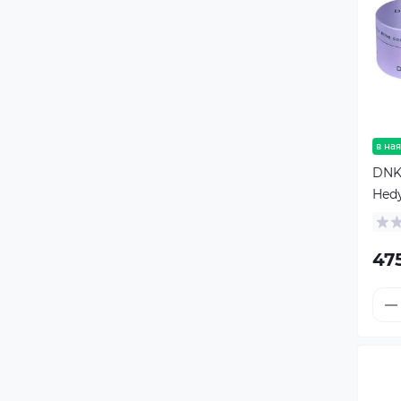
в ная
DNKa
Hedy
47