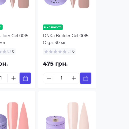
і
в наявності
lder Gel 0015
DNKa Builder Gel 0015
 мл
Olga, 30 мл
0
0
рн.
475 грн.