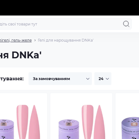
лігелі, гель-желе
Гелі для нарощування DNKa'
ня DNKa'
тування: