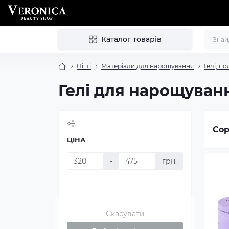
Каталог товарів
Нігті
Матеріали для нарощування
Гелі, по
Гелі для нарощуван
Сор
ЦІНА
-
грн.
Скасувати