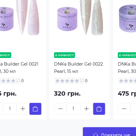
вності
в наявності
в наявност
 Builder Gel 0021
DNKa Builder Gel 0022
DNKa Bu
l, 30 мл
Pearl, 15 мл
Pearl, 3
0
0
5 грн.
320 грн.
475 г
Показати ще