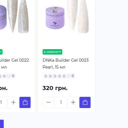
і
в наявності
ilder Gel 0022
DNKa Builder Gel 0023
0 мл
Pearl, 15 мл
0
0
рн.
320 грн.