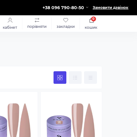
+38 096 790-80-50
Замовити дзвінок
0
порівняти
закладки
кабінет
кошик