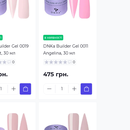
і
в наявності
ilder Gel 0019
DNKa Builder Gel 0011
, 30 мл
Angelina, 30 мл
0
0
рн.
475 грн.