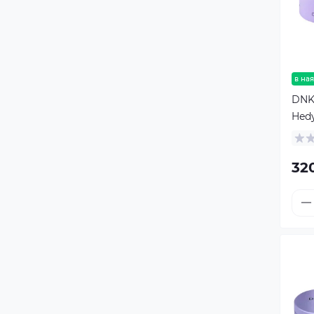
в ная
DNKa
Hedy
32