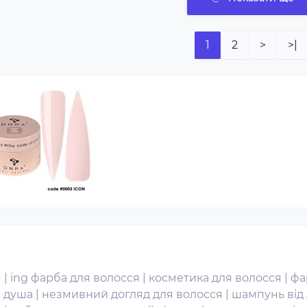
1
2
>
>|
я
|
ing фарба для волосся
|
косметика для волосся
|
фа
я душа
|
незмивний догляд для волосся
|
шампунь від