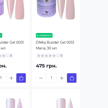
і
в наявності
lder Gel 0013
DNKa Builder Gel 0013
5 мл
Maria, 30 мл
0
0
рн.
475 грн.