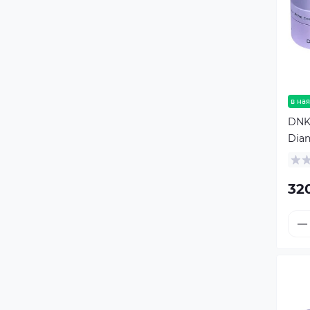
в ная
DNKa
Dian
32