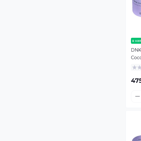
в ная
DNKa
Coco
47