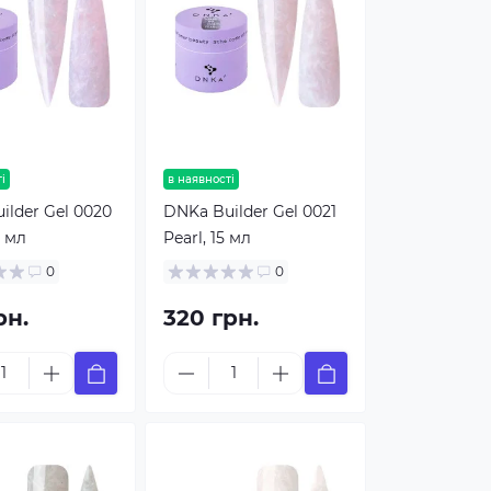
і
в наявності
ilder Gel 0020
DNKa Builder Gel 0021
0 мл
Pearl, 15 мл
0
0
рн.
320 грн.