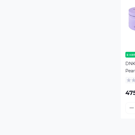
в ная
DNKa
Pear
47