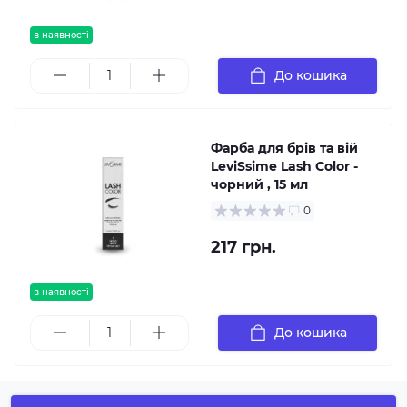
в наявності
До кошика
Фарба для брів та вій
LeviSsime Lash Color -
чорний , 15 мл
0
217 грн.
в наявності
До кошика