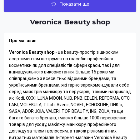
Показати ще
Veronica Beauty shop
Про магазин
Veronica Beauty shop
- це beauty-простір з широким
асортиментом інструментів і засобів професійної
косметики як для спеціалістів сфери краси, так і для
індивідуального використання. Більше 15 років ми
співпрацюємо з всесвітньо відомими брендами, та
українськими брендами, які гарно зарекомендували себе
серед майстрів манікюру та перукарів, такими наприклад
як Kodi, OXXI, LUNA MOON, NUB, PNB, EDLEN, REFORMA, CTC,
LABI, MOLEKULA, T-Lab, Avenir, NOVEL, ECHOSLINE, DNK`a,
SAGA, ADOR JOIA, VALERI, TOP BEAUTY, ING, ZOLA, та ще
багато багато брендів, і маємо більше 1000 перевірених
товарів для уходу, макіяжу, манікюру, професійного
догляду за тілом і волоссям, а також різноманітних
витратних матеріалів. Інтернет-магазин Veronica Beauty