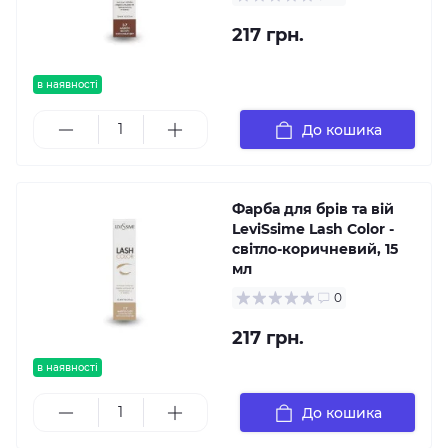
217 грн.
в наявності
До кошика
Фарба для брів та вій
LeviSsime Lash Color -
світло-коричневий, 15
мл
0
217 грн.
в наявності
До кошика