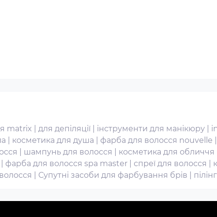
я matrix
|
для депіляції
|
інструменти для манікюру
|
i
ла
|
косметика для душа
|
фарба для волосся nouvelle
осся
|
шампунь для волосся
|
косметика для обличчя
|
фарба для волосся spa master
|
спреї для волосся
|
 волосся
|
Супутні засоби для фарбування брів
|
пілін