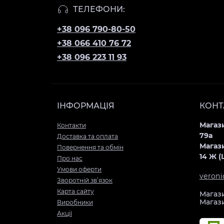
ТЕЛЕФОНИ:
+38 096 790-80-50
+38 066 410 76 72
+38 096 223 11 93
ІНФОРМАЦІЯ
КОНТ
Магази
Контакти
79а
Доставка та оплата
Магази
Повернення та обмін
14 Ж 
Про нас
Умови оферти
veron
Зворотній зв’язок
Карта сайту
Магази
Магази
Виробники
Акції