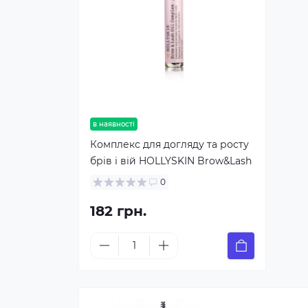
в наявності
Комплекс для догляду та росту
брів і вій HOLLYSKIN Brow&Lash
Oil Complex, 9мл.
0
182 грн.