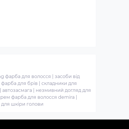
ng фарба для волосся
|
засоби від
|
фарба для брів
|
складники для
|
автозасмага
|
незмивний догляд для
крем фарба для волосся demira
|
г для шкіри голови