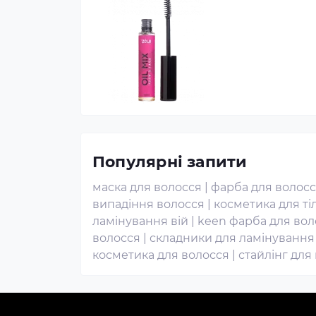
Популярні запити
маска для волосся
|
фарба для волосс
випадіння волосся
|
косметика для ті
ламінування вій
|
keen фарба для вол
волосся
|
складники для ламінування
косметика для волосся
|
стайлінг для