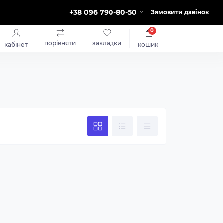
+38 096 790-80-50
Замовити дзвінок
0
порівняти
закладки
кабінет
кошик