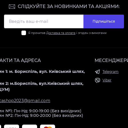
СЛІДКУЙТЕ ЗА НОВИНКАМИ ТА АКЦІЯМИ:
Підпишіться
Я прочитав
Доставка та оплата
і згоден з вимогами
АКТИ ТА АДРЕСА
МЕСЕНДЖЕР
н 1: м. Бориспіль, вул. Київський шлях,
Telegram
Viber
н 2: м.Бориспіль, вул.Київський шлях,
(ЦУМ)
icashop2023@gmail.com
н №1: Пн-Нд: 9:00-19:00 (Без вихідних)
н №2: Пн-Нд: 9:00-20:00 (Без вихідних)