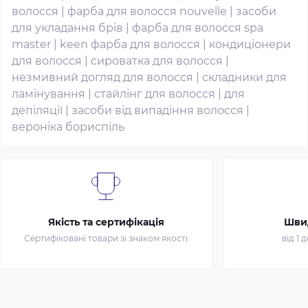
волосся
|
фарба для волосся nouvelle
|
засоби
для укладання брів
|
фарба для волосся spa
master
|
keen фарба для волосся
|
кондиціонери
для волосся
|
сироватка для волосся
|
незмивний догляд для волосся
|
складники для
ламінування
|
стайлінг для волосся
|
для
депіляції
|
засоби від випадіння волосся
|
вероніка бориспіль
Якість та сертифікація
Шви
Сертифіковані товари зі знаком якості
від 1 