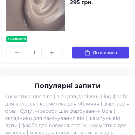
295 грн.
в наявності
До кошика
Популярні запити
косметика для тіла
|
віск для депіляції
|
ing фарба
для волосся
|
косметика для обличчя
|
фарба для
брів
|
Супутні засоби для фарбування брів
|
складники для ламінування вій
|
шампунь від
лупи
|
фарба для волосся matrix
|
косметика для
волосся
|
маска для волосся
|
шампунь для