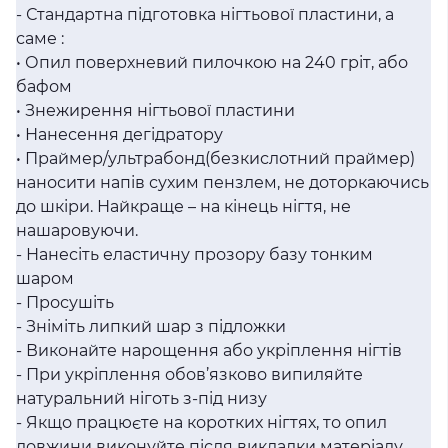
- Стандартна підготовка нігтьової пластини, а
саме :
• Опил поверхневий пилочкою на 240 гріт, або
бафом
• Знежирення нігтьової пластини
• Нанесення дегідратору
• Праймер/ультрабонд(безкислотний праймер)
наносити напів сухим пензлем, не доторкаючись
до шкіри. Найкраще – на кінець нігтя, не
нашаровуючи.
- Нанесіть еластичну прозору базу тонким
шаром
- Просушіть
- Зніміть липкий шар з підложки
- Виконайте нарощення або укріплення нігтів
- При укріплення обов’язково випиляйте
натуральний ніготь з-під низу
- Якщо працюєте на коротких нігтях, то опил
довжини виконуйте після викладки матеріалу