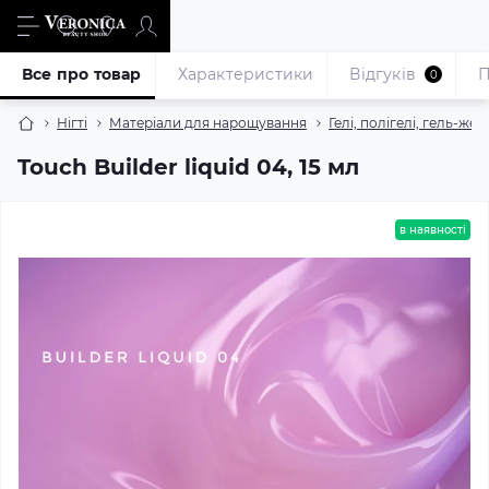
Все про товар
Характеристики
Відгуків
П
0
Нігті
Матеріали для нарощування
Гелі, полігелі, гель-жел
Touch Builder liquid 04, 15 мл
в наявності