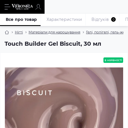
Все про товар
Характеристики
Відгуків
П
0
Нігті
Матеріали для нарощування
Гелі, полігелі, гель-жел
Touch Builder Gel Biscuit, 30 мл
в наявності