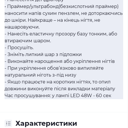
• Праймер/ультрабонд(безкислотний праймер)
наносити напів сухим пензлем, не доторкаючись
до шкіри. Найкраще – на кінець нігтя, не
нашаровуючи.
- Нанесіть еластичну прозору базу тонким, або
втираючим шаром.
- Просушіть.
- Зніміть липкий шар з підложки
- Виконайте нарощення або укріплення нігтів
- При укріплення обов’язково випиляйте
натуральний ніготь з-під низу
- Якщо працюєте на коротких нігтях, то опил
довжини виконуйте після викладки матеріалу
Час просушування: у лампі LED 48W - 60 сек
Характеристики