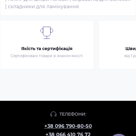
|
складники для ламінування
Якість та сертифікація
Шви
Сертифіковані товари зі знаком якості
від 1 
ТЕЛЕФОНИ:
+38 096 790-80-50
+38 066 410 76 72