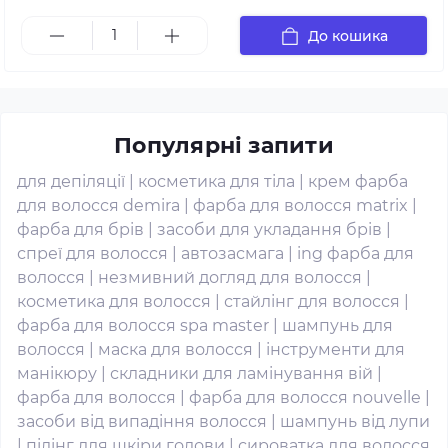
До кошика
Популярні запити
для депіляції
|
косметика для тіла
|
крем фарба
для волосся demira
|
фарба для волосся matrix
|
фарба для брів
|
засоби для укладання брів
|
спреї для волосся
|
автозасмага
|
ing фарба для
волосся
|
незмивний догляд для волосся
|
косметика для волосся
|
стайлінг для волосся
|
фарба для волосся spa master
|
шампунь для
волосся
|
маска для волосся
|
інструменти для
манікюру
|
складники для ламінування вій
|
фарба для волосся
|
фарба для волосся nouvelle
|
засоби від випадіння волосся
|
шампунь від лупи
|
пілінг для шкіри голови
|
сироватка для волосся