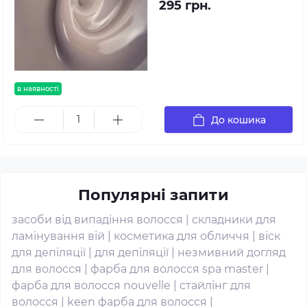
295 грн.
в наявності
До кошика
Популярні запити
засоби від випадіння волосся
|
складники для
ламінування вій
|
косметика для обличчя
|
віск
для депіляції
|
для депіляції
|
незмивний догляд
для волосся
|
фарба для волосся spa master
|
фарба для волосся nouvelle
|
стайлінг для
волосся
|
keen фарба для волосся
|