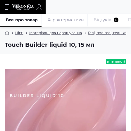
Все про товар
Характеристики
Відгуків
П
0
Нігті
Матеріали для нарощування
Гелі, полігелі, гель-жел
Touch Builder liquid 10, 15 мл
в наявності