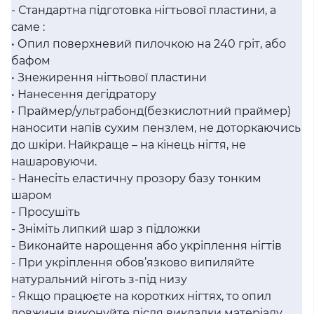
- Стандартна підготовка нігтьової пластини, а
саме :
• Опил поверхневий пилочкою на 240 гріт, або
бафом
• Знежирення нігтьової пластини
• Нанесення дегідратору
• Праймер/ультрабонд(безкислотний праймер)
наносити напів сухим пензлем, не доторкаючись
до шкіри. Найкраще – на кінець нігтя, не
нашаровуючи.
- Нанесіть еластичну прозору базу тонким
шаром
- Просушіть
- Зніміть липкий шар з підложки
- Виконайте нарощення або укріплення нігтів
- При укріплення обов’язково випиляйте
натуральний ніготь з-під низу
- Якщо працюєте на коротких нігтях, то опил
довжини виконуйте після викладки матеріалу