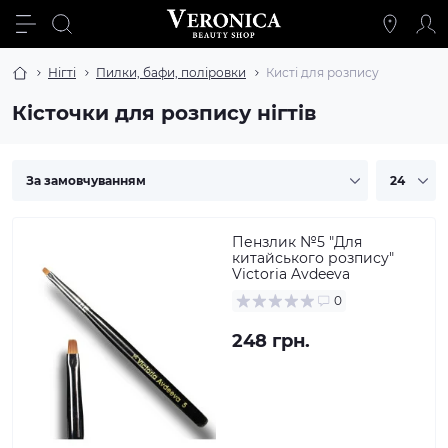
Нігті
Пилки, бафи, поліровки
Кисті для розпису
Кісточки для розпису нігтів
Пензлик №5 "Для
китайського розпису"
Victoria Avdeeva
0
248 грн.