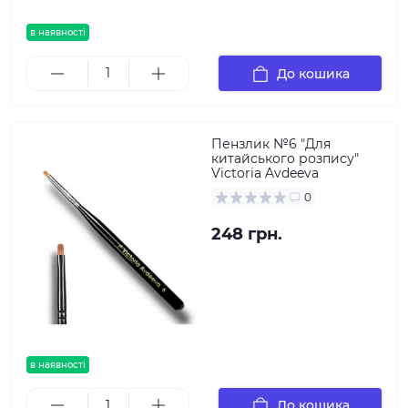
в наявності
До кошика
Пензлик №6 "Для
китайського розпису"
Victoria Avdeeva
0
248 грн.
в наявності
До кошика