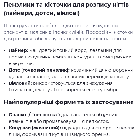
Пензлики та кісточки для розпису нігтів
(лайнери, дотси, віялові)
Ці інструменти необхідні для створення художніх
елементів, малюнків і тонких ліній. Професійні кісточки
для розпису забезпечують ювелірну точність роботи.
Лайнер:
має довгий тонкий ворс, ідеальний для
промальовування вензелів, контурів і геометричних
візерунків.
Дотс (точковий пензлик):
незамінний для створення
ідеальних крапок, кіл та плавних переходів кольору.
Віяловий:
використовується для змахування
блискіток, декору або створення ефекту омбре.
Найпопулярніші форми та їх застосування
Овальні / “пелюстка”:
для нанесення об’ємних
елементів або промальовування пелюсток.
Кинджал (скошений):
підходить для створення косих
ліній, формування кутів і швидкого френча.