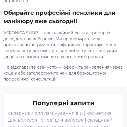
оптових цін.
Обирайте професійні пензлики для
манікюру вже сьогодні!
VERONICA SHOP — ваш надійний beauty-простір із
досвідом понад 15 років. Ми пропонуємо лише
оригінальні інструменти з офіційною гарантією. Наші
консультанти допоможуть вам вибрати пензлик, який
ідеально підходитиме до вашого стилю роботи.
Не відкладайте свій успіх — оформіть замовлення через
кошик або зателефонуйте нам для безкоштовної
професійної консультації!
Популярні запити
складники для ламінування вій
|
косметика
для волосся
|
спреї для волосся
|
складники
для ламінування
|
пілінг для шкіри голови
|