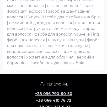
маска для волосся
|
віск для депіляції
|
keen
фарба для волосся
|
засоби від випадіння
волосся
|
Супутні засоби для фарбування брів
|
незмивний догляд для волосся
|
стайлінг для
волосся
|
інструменти для манікюру
|
фарба
для волосся
|
фарба для волосся nouvelle
|
ing
фарба для волосся
|
шампунь від лупи
|
фарба
для волосся matrix
|
косметика для душа
|
кондиціонери для волосся
|
шампунь для
волосся
|
косметика для обличчя
|
вероніка
бориспіль
|
засоби для укладання брів
ТЕЛЕФОНИ:
+38 096 790-80-50
+38 066 410 76 72