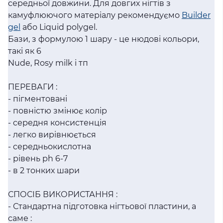
середньої довжини. Для довгих нігтів з
камуфлюючого матеріалу рекомендуємо
Builder
gel
або Liquid polygel.
Бази, з формулою 1 шару - це нюдові кольори,
такі як 6
Nude, Rosy milk і тп
ПЕРЕВАГИ :
- пігментовані
- повністю змінює колір
- середня консистенція
- легко вирівнюється
- середньокислотна
- рівень ph 6-7
- в 2 тонких шари
СПОСІБ ВИКОРИСТАННЯ :
- Стандартна підготовка нігтьової пластини, а
саме :