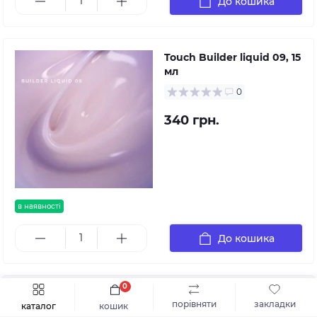
До кошика
Touch Builder liquid 09, 15
мл
0
340 грн.
в наявності
До кошика
0
Touch Builder liquid 10, 15
Швидке замовлення
До кошика
порівняти
закладки
каталог
кошик
мл