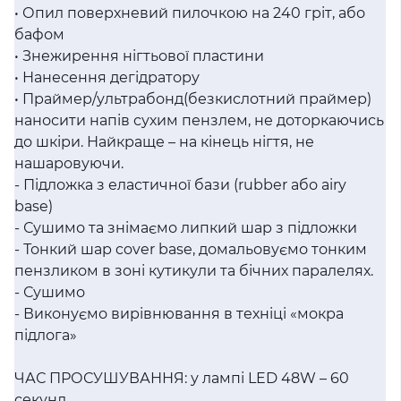
• Опил поверхневий пилочкою на 240 гріт, або
бафом
• Знежирення нігтьової пластини
• Нанесення дегідратору
• Праймер/ультрабонд(безкислотний праймер)
наносити напів сухим пензлем, не доторкаючись
до шкіри. Найкраще – на кінець нігтя, не
нашаровуючи.
- Підложка з еластичної бази (rubber або airy
base)
- Сушимо та знімаємо липкий шар з підложки
- Тонкий шар cover base, домальовуємо тонким
пензликом в зоні кутикули та бічних паралелях.
- Сушимо
- Виконуємо вирівнювання в техніці «мокра
підлога»
ЧАС ПРОСУШУВАННЯ: у лампі LED 48W – 60
секунд