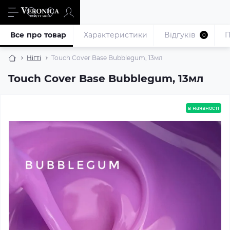
Все про товар
Характеристики
Відгуків
П
0
Нігті
Touch Cover Base Bubblegum, 13мл
Touch Cover Base Bubblegum, 13мл
в наявності