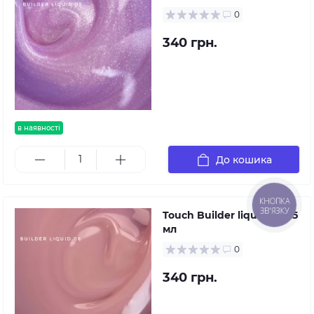
0
340 грн.
в наявності
До кошика
КНОПКА
ЗВ'ЯЗКУ
Touch Builder liquid 06, 15
мл
0
340 грн.