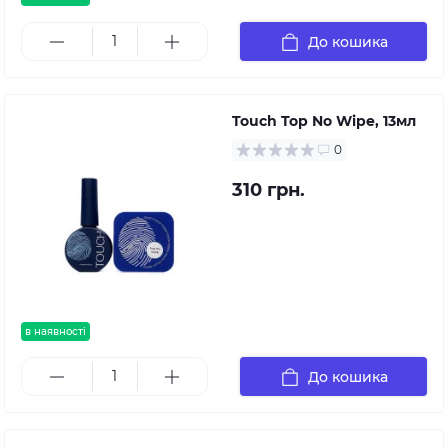
До кошика
Touch Top No Wipe, 13мл
0
310 грн.
в наявності
До кошика