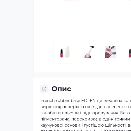
Опис
French rubber base EDLEN це ідеальна кол
вирівнює поверхню нігтя, до нанесення г
запобігти відколи і відшаровування. Баз
пігментована, перекриває в один тонкий
каучукової основи і густішою щільності, в