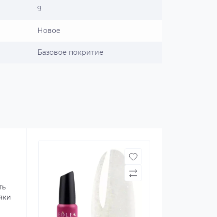
9
Новое
Базовое покритие
ть
яки