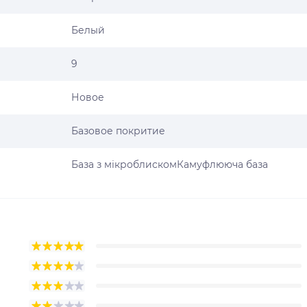
Белый
9
Новое
Базовое покритие
База з мікроблискомКамуфлююча база