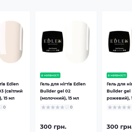
в наявності
в наявності
тів Edlen
Гель для нігтів Edlen
Гель для ні
03 (світлий
Builder gel 02
Builder gel
, 15 мл
(молочний), 15 мл
рожевий), 
0
0
300 грн.
300 грн