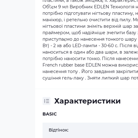
пластини, а також зміцнює її. Характерис
Об\'єм 9 мл Виробник EDLEN Технологія н
потрібно підготувати нігтьову пластину
манікюр, і ретельно очистити від пилу.
нігтьової пластини зніміть верхній шар з
праймером, щоб надійніше зчепити базу з
приступаємо до нанесення тонкого шару б
Вт) - 2 хв або LED-лампи - 30-60 с. Після
наноситься в один або два шари, в залеж
потрібно наносити тонко. Після нанесення
French rubber base EDLEN можна викорис
нанесення топу . Його завдання закріпити
сушіння гель-лаку . Зняти липкий шар потр
Характеристики
BASIC
Відтінок: