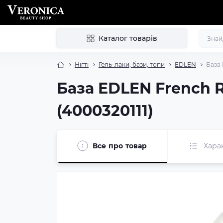
Каталог товарів
Нігті
Гель-лаки, бази, топи
EDLEN
База 
База EDLEN French R
(4000320111)
Все про товар
Хара