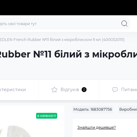
EDLEN French Rubber №11 білий з мікроблиском 9 мл (4000320111)
ubber №11 білий з мікробл
ктеристики
Відгуків
Питан
0
Модель:
1683087756
Виробни
в наявності
Знайшли дешевше?