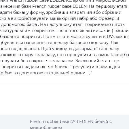
тики French rubber base EDLEN: Колір білий з мікроблиском
анесення бази French rubber base EDLEN: На першому етапі
, надати бажану форму, зробивши апаратний або обрізний
 Можна використовувати манікюрний набір або фрезер. З
а допомогою бафа . На наступному етапі покриваємо ніготь
 натуральним покриттям. Після того як він висохне (1 хвили
азового покриття . Потім ніготь можна сушити в UV-лампі 
 відбувається нанесення гель-лаку бажаного кольору. Лак
ності від щільності. Щоб уникнути деформації гель-лаку
 кожного шару гель-лаку, нігті просушити в лампі. Також ба
товувати без покриття гель-лаком. Заключний етап - це
 покриття і надати нігтям блиск. Просушити в лампі для
ібно за допомогою спеціальної рідини . ', '
French rubber base №11 EDLEN белый с
микроблеском