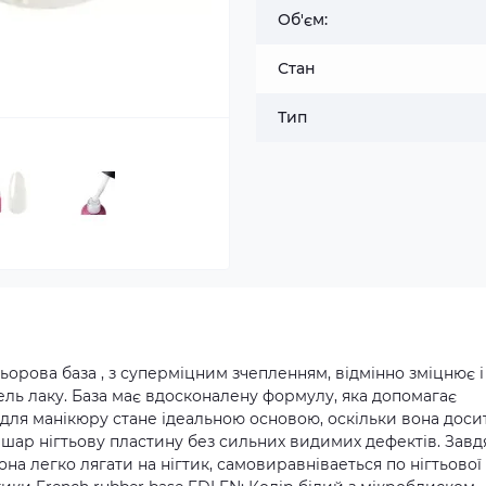
Об'єм:
Стан
Тип
ьорова база , з суперміцним зчепленням, відмінно зміцнює і
ель лаку. База має вдосконалену формулу, яка допомагає
а для манікюру стане ідеальною основою, оскільки вона доси
 шар нігтьову пластину без сильних видимих дефектів. Завд
она легко лягати на нігтик, самовиравніваеться по нігтьової