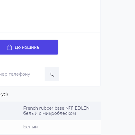
До кошика
 усі)
French rubber base №11 EDLEN
белый с микроблеском
Белый