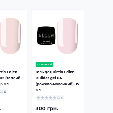
в наявності
гтів Edlen
Гель для нігтів Edlen
 05 (теплий
Builder gel 04
15 мл
(рожево-молочний), 15
мл
0
0
.
300 грн.