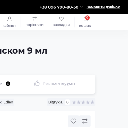
+38 096 790-80-50
Замовити дзвінок
0
порівняти
закладки
кабінет
кошик
иском 9 мл
ня
Рекомендуємо
0
к:
Edlen
Відгуки:
0