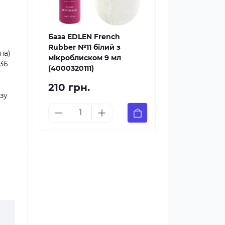
База EDLEN French
Rubber №11 білий з
на)
мікроблиском 9 мл
(36
(4000320111)
210 грн.
зу