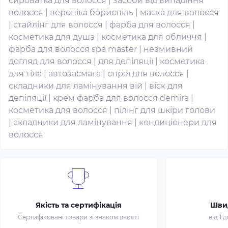
сироватка для волосся
|
засоби від випадіння
волосся
|
вероніка бориспіль
|
маска для волосся
|
стайлінг для волосся
|
фарба для волосся
|
косметика для душа
|
косметика для обличчя
|
фарба для волосся spa master
|
незмивний
догляд для волосся
|
для депіляції
|
косметика
для тіла
|
автозасмага
|
спреї для волосся
|
складники для ламінування вій
|
віск для
депіляції
|
крем фарба для волосся demira
|
косметика для волосся
|
пілінг для шкіри голови
|
складники для ламінування
|
кондиціонери для
волосся
Якість та сертифікація
Шви
Сертифіковані товари зі знаком якості
від 1 