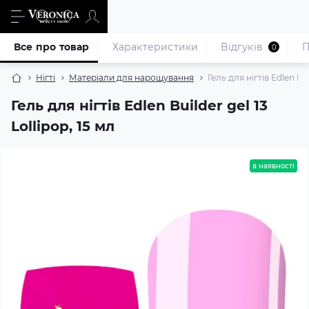
Все про товар
Характеристики
Відгуків
П
0
Нігті
Матеріали для нарощування
Гель для нігтів Edlen Bui
Гель для нігтів Edlen Builder gel 13
Lollipop, 15 мл
в наявності