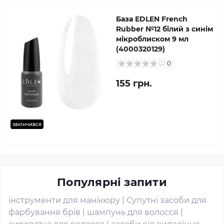
База EDLEN French
Rubber №12 білий з синім
мікроблиском 9 мл
(4000320129)
0
155 грн.
закінчився
Популярні запити
інструменти для манікюру
|
Супутні засоби для
фарбування брів
|
шампунь для волосся
|