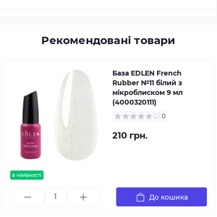
Рекомендовані товари
База EDLEN French
Rubber №11 білий з
мікроблиском 9 мл
(4000320111)
0
210 грн.
в наявності
До кошика