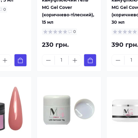
, 5 мл
камуфлюючий гель
камуфлююч
MG Gel Cover
MG Gel Cov
0
(коричнево-тілесний),
(коричнево
15 мл
30 мл
0
230 грн.
390 грн