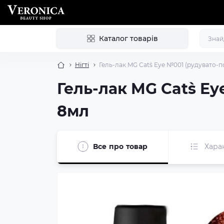
Каталог товарів
Нігті
Гель-лак MG Cat`s Eye №001 (рудувато-п
Гель-лак MG Cat`s E
8мл
Все про товар
Хара