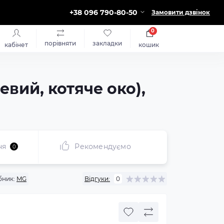
+38 096 790-80-50
Замовити дзвінок
0
порівняти
закладки
кабінет
кошик
евий, котяче око),
ня
Рекомендуємо
0
бник:
MG
Відгуки:
0