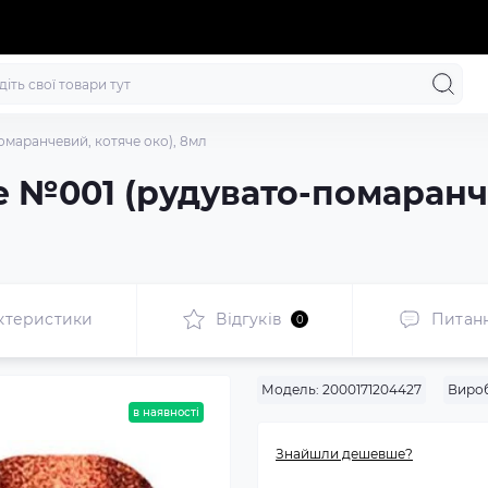
омаранчевий, котяче око), 8мл
ye №001 (рудувато-помаранч
ктеристики
Відгуків
Питан
0
Модель:
2000171204427
Виро
в наявності
Знайшли дешевше?