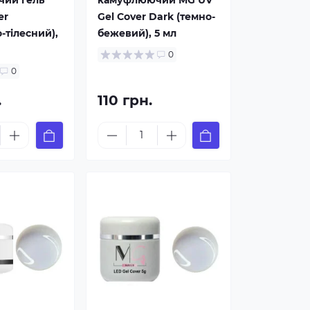
ий гель
камуфлюючий MG UV
er
Gel Cover Dark (темно-
-тілесний),
бежевий), 5 мл
0
0
.
110 грн.