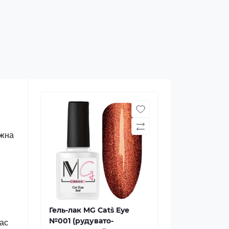
ожна
Гель-лак MG Cat`s Eye
№001 (рудувато-
Час