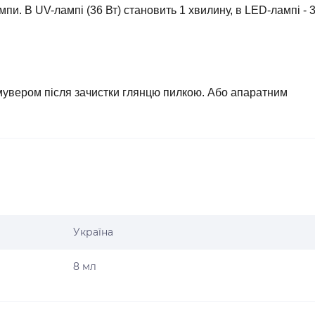
мпи. В UV-лампі (36 Вт) становить 1 хвилину, в LED-лампі - 
емувером після зачистки глянцю пилкою. Або апаратним
Україна
8 мл