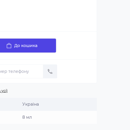
До кошика
 усі)
Україна
8 мл