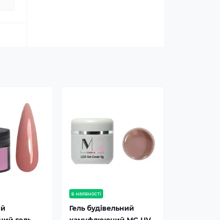
в наявності
ий
Гель будівельний