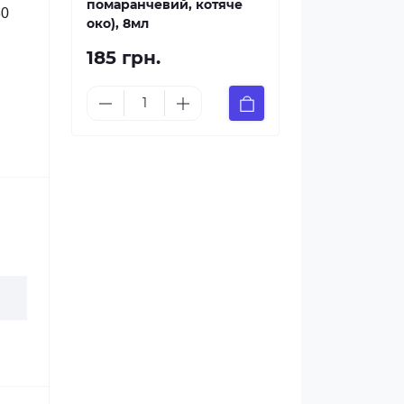
помаранчевий, котяче
30
око), 8мл
185 грн.