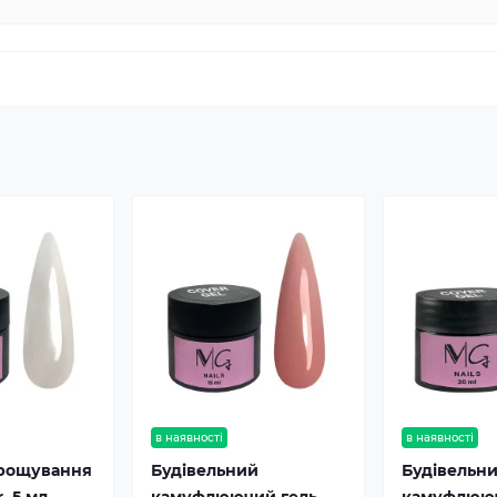
в наявності
в наявності
арощування
Будівельний
Будівельн