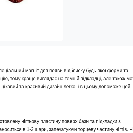
пеціальний магніт для появи відблиску будь-якої форми та
цію, тому краще виглядає на темній підкладці, але також м
 цікавий та красивий дизайн легко, і в цьому допоможе цей
отовлену нігтьову пластину поверх бази та підкладки з
аноситься в 1-2 шари, запечатуючи торцеву частину нігтів. 