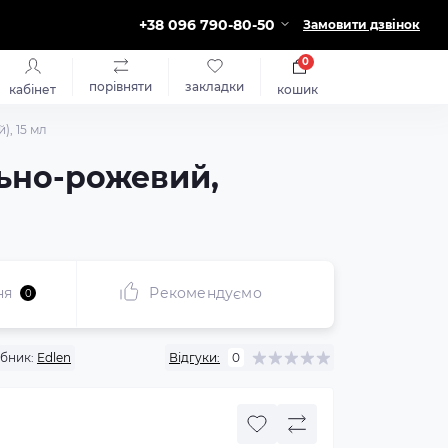
+38 096 790-80-50
Замовити дзвінок
0
порівняти
закладки
кабінет
кошик
), 15 мл
ельно-рожевий,
ня
Рекомендуємо
0
бник:
Edlen
Відгуки:
0