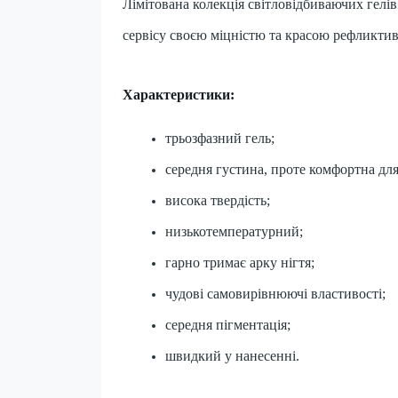
Лімітована колекція світловідбиваючих гелів 
сервісу своєю міцністю та красою рефликти
Характеристики:
трьозфазний гель;
середня густина, проте комфортна для
висока твердість;
низькотемпературний;
гарно тримає арку нігтя;
чудові самовирівнюючі властивості;
середня пігментація;
швидкий у нанесенні.