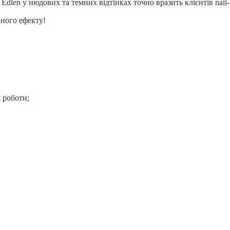
Edlen у нюдових та темних відтінках точно вразить клієнтів nail-
вного ефекту!
 роботи;