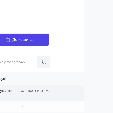
До кошика
 усі)
щування
Гелевая система
15