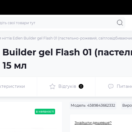
я нігтів Edlen Builder gel Flash 01 (пастельно-рожевий, світловідбиваючий
n Builder gel Flash 01 (паст
 15 мл
ктеристики
Відгуків
Питан
0
Модель:
4589843662332
Виро
в наявності
Знайшли дешевше?