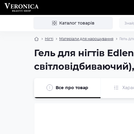
Каталог товарів
Нігті
Матеріали для нарощування
Гель дл
Гель для нігтів Edle
світловідбиваючий),
Все про товар
Хара