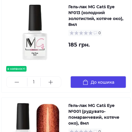
Гель-лак MG Cat`s Eye
№013 (холодний
золотистий, котяче око),
8мл
0
185 грн.
в наявності
До кошика
Гель-лак MG Cat`s Eye
№001 (рудувато-
помаранчевий, котяче
око), 8мл
0