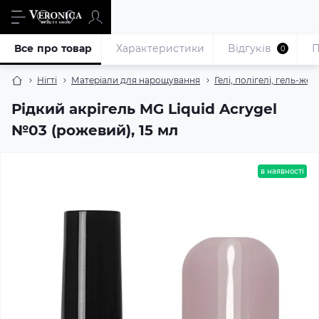
Все про товар
Характеристики
Відгуків
П
0
Нігті
Матеріали для нарощування
Гелі, полігелі, гель-жел
Рідкий акрігель MG Liquid Acrygel
№03 (рожевий), 15 мл
в наявності