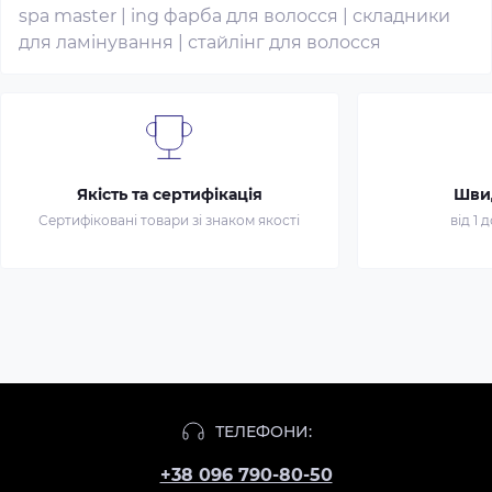
spa master
|
ing фарба для волосся
|
складники
для ламінування
|
стайлінг для волосся
Якість та сертифікація
Шви
Сертифіковані товари зі знаком якості
від 1 
ТЕЛЕФОНИ:
+38 096 790-80-50