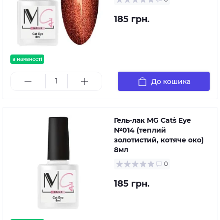
185 грн.
в наявності
До кошика
Гель-лак MG Cat`s Eye
№014 (теплий
золотистий, котяче око)
8мл
0
185 грн.