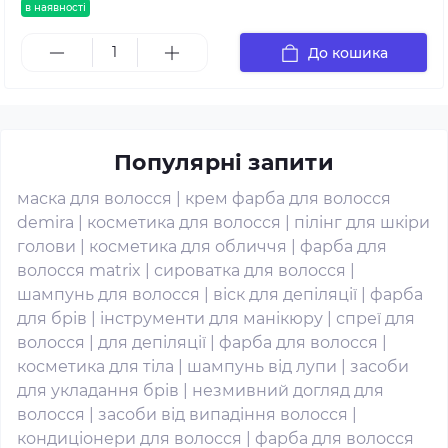
в наявності
До кошика
Популярні запити
маска для волосся
|
крем фарба для волосся
demira
|
косметика для волосся
|
пілінг для шкіри
голови
|
косметика для обличчя
|
фарба для
волосся matrix
|
сироватка для волосся
|
шампунь для волосся
|
віск для депіляції
|
фарба
для брів
|
інструменти для манікюру
|
спреї для
волосся
|
для депіляції
|
фарба для волосся
|
косметика для тіла
|
шампунь від лупи
|
засоби
для укладання брів
|
незмивний догляд для
волосся
|
засоби від випадіння волосся
|
кондиціонери для волосся
|
фарба для волосся