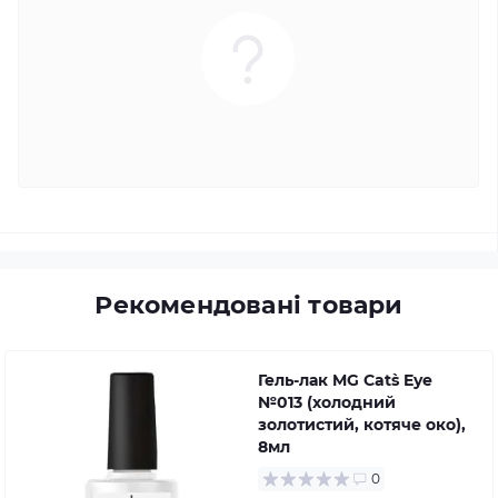
Рекомендовані товари
Гель-лак MG Cat`s Eye
№013 (холодний
золотистий, котяче око),
8мл
0