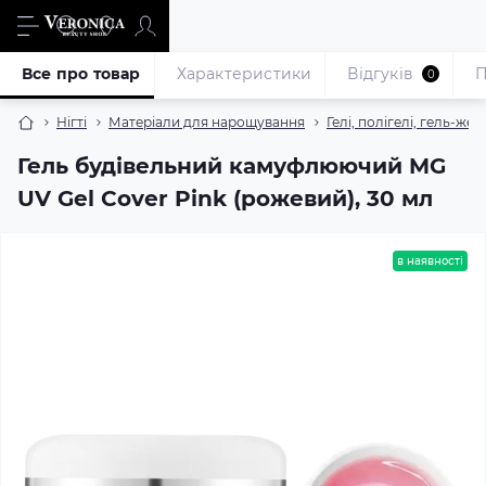
Все про товар
Характеристики
Відгуків
П
0
Нігті
Матеріали для нарощування
Гелі, полігелі, гель-жел
Гель будівельний камуфлюючий MG
UV Gel Cover Pink (рожевий), 30 мл
в наявності