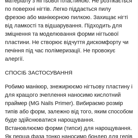
матеріалу з нігтьової пластиною. Не розтікається
по поверхні нігтів. Легко піддається пилу
фрезою або манікюрною пилкою. Захищає нігті
від ламкості та відшарування. Підходить для
зміцнення та моделювання форми нігтьової
пластини. Не створює відчуття дискомфорту чи
печіння під час полімеризації. Не провокує
алергії.
СПОСІБ ЗАСТОСУВАННЯ
Робимо манікюр, знежирюємо нігтьову пластину і
для кращого зчеплення наносимо кислотний
праймер (MG Nails Primer). Вибираємо розмір
типів або форм, залежно від того, яким способом
буде здійснюватися нарощування.
Встановлюємо форми (типси) для нарощування.
Як перша фаза тонко наносимо бондер для гелів