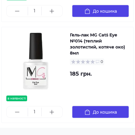
До кошика
Гель-лак MG Cat`s Eye
№014 (теплий
золотистий, котяче око)
8мл
0
185 грн.
в наявності
До кошика