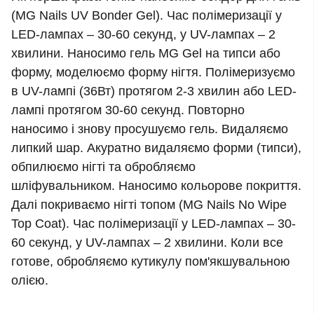
(MG Nails UV Bonder Gel). Час полімеризації у
LED-лампах – 30-60 секунд, у UV-лампах – 2
хвилини. Наносимо гель MG Gel на типси або
форму, моделюємо форму нігтя. Полімеризуємо
в UV-лампі (36Вт) протягом 2-3 хвилин або LED-
лампі протягом 30-60 секунд. Повторно
наносимо і знову просушуємо гель. Видаляємо
липкий шар. Акуратно видаляємо форми (типси),
обпилюємо нігті та обробляємо
шліфувальником. Наносимо кольорове покриття.
Далі покриваємо нігті топом (MG Nails No Wipe
Top Coat). Час полімеризації у LED-лампах – 30-
60 секунд, у UV-лампах – 2 хвилини. Коли все
готове, обробляємо кутикулу пом'якшувальною
олією.