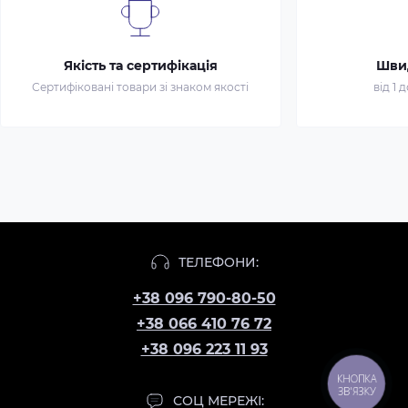
Якість та сертифікація
Шви
Сертифіковані товари зі знаком якості
від 1 
ТЕЛЕФОНИ:
+38 096 790-80-50
+38 066 410 76 72
+38 096 223 11 93
КНОПКА
ЗВ'ЯЗКУ
СОЦ МЕРЕЖІ: