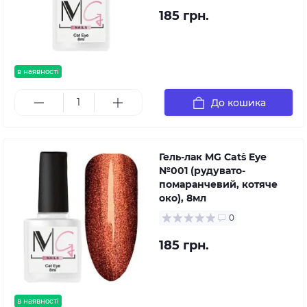
185 грн.
в наявності
До кошика
Гель-лак MG Cat`s Eye
№001 (рудувато-
помаранчевий, котяче
око), 8мл
0
185 грн.
в наявності