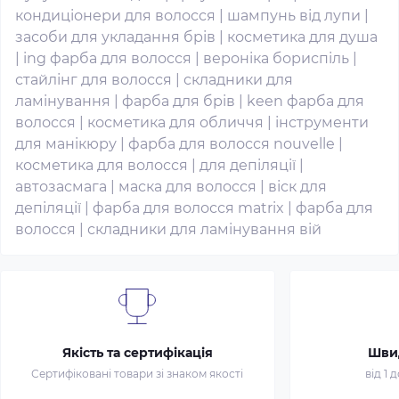
кондиціонери для волосся
|
шампунь від лупи
|
засоби для укладання брів
|
косметика для душа
|
ing фарба для волосся
|
вероніка бориспіль
|
стайлінг для волосся
|
складники для
ламінування
|
фарба для брів
|
keen фарба для
волосся
|
косметика для обличчя
|
інструменти
для манікюру
|
фарба для волосся nouvelle
|
косметика для волосся
|
для депіляції
|
автозасмага
|
маска для волосся
|
віск для
депіляції
|
фарба для волосся matrix
|
фарба для
волосся
|
складники для ламінування вій
Якість та сертифікація
Шви
Сертифіковані товари зі знаком якості
від 1 