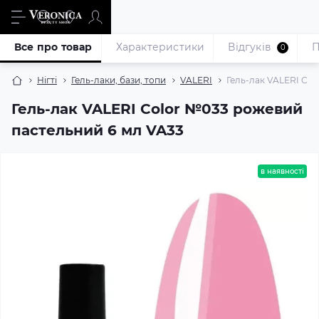
Все про товар
Характеристики
Відгуків
П
0
Нігті
Гель-лаки, бази, топи
VALERI
Гель-лак VALERI Co
Гель-лак VALERI Color №033 рожевий
пастельний 6 мл VA33
в наявності