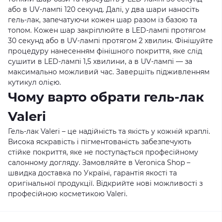
або в UV-лампі 120 секунд. Далі, у два шари наносіть
гель-лак, запечатуючи кожен шар разом із базою та
топом. Кожен шар закріплюйте в LED-лампі протягом
30 секунд або в UV-лампі протягом 2 хвилин. Фінішуйте
процедуру нанесенням фінішного покриття, яке слід
сушити в LED-лампі 1,5 хвилини, а в UV-лампі — за
максимально можливий час. Завершіть підживленням
кутикул олією.
Чому варто обрати гель-лак
Valeri
Гель-лак Valeri – це надійність та якість у кожній краплі.
Висока яскравість і пігментованість забезпечують
стійке покриття, яке не поступається професійному
салонному догляду. Замовляйте в
Veronica Shop
–
швидка доставка по Україні, гарантія якості та
оригінальної продукції. Відкрийте нові можливості з
професійною косметикою Valeri.