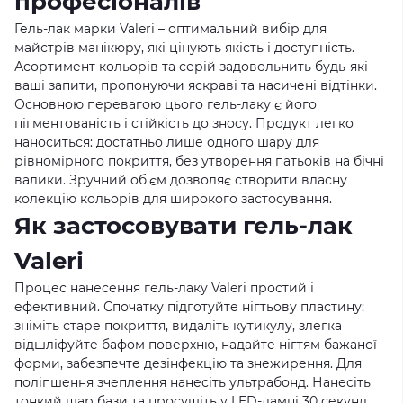
професіоналів
Гель-лак марки Valeri – оптимальний вибір для
майстрів манікюру, які цінують якість і доступність.
Асортимент кольорів та серій задовольнить будь-які
ваші запити, пропонуючи яскраві та насичені відтінки.
Основною перевагою цього гель-лаку є його
пігментованість і стійкість до зносу. Продукт легко
наноситься: достатньо лише одного шару для
рівномірного покриття, без утворення патьоків на бічні
валики. Зручний об'єм дозволяє створити власну
колекцію кольорів для широкого застосування.
Як застосовувати гель-лак
Valeri
Процес нанесення гель-лаку Valeri простий і
ефективний. Спочатку підготуйте нігтьову пластину:
зніміть старе покриття, видаліть кутикулу, злегка
відшліфуйте бафом поверхню, надайте нігтям бажаної
форми, забезпечте дезінфекцію та знежирення. Для
поліпшення зчеплення нанесіть ультрабонд. Нанесіть
тонкий шар бази та просушіть у LED-лампі 30 секунд