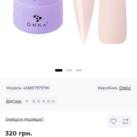
Модель:
456657979790
Виробник:
DNKa'
Відгуки:
0
Знайшли дешевше?
320 грн.