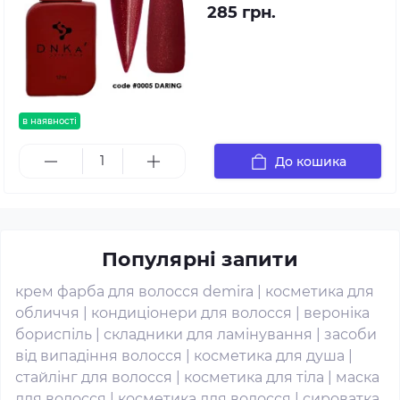
285 грн.
в наявності
До кошика
Популярні запити
крем фарба для волосся demira
|
косметика для
обличчя
|
кондиціонери для волосся
|
вероніка
бориспіль
|
складники для ламінування
|
засоби
від випадіння волосся
|
косметика для душа
|
стайлінг для волосся
|
косметика для тіла
|
маска
для волосся
|
косметика для волосся
|
сироватка