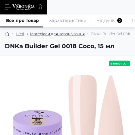
Все про товар
Характеристики
Відгуків
П
0
Нігті
Матеріали для нарощування
DNKa Builder Gel 0018 C
DNKa Builder Gel 0018 Coco, 15 мл
в наявності