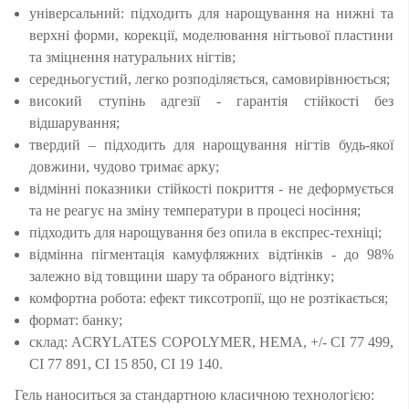
універсальний: підходить для нарощування на нижні та
верхні форми, корекції, моделювання нігтьової пластини
та зміцнення натуральних нігтів;
середньогустий, легко розподіляється, самовирівнюється;
високий ступінь адгезії - гарантія стійкості без
відшарування;
твердий – підходить для нарощування нігтів будь-якої
довжини, чудово тримає арку;
відмінні показники стійкості покриття - не деформується
та не реагує на зміну температури в процесі носіння;
підходить для нарощування без опила в експрес-техніці;
відмінна пігментація камуфляжних відтінків - до 98%
залежно від товщини шару та обраного відтінку;
комфортна робота: ефект тиксотропії, що не розтікається;
формат: банку;
склад: ACRYLATES COPOLYMER, HEMA, +/- CI 77 499,
CI 77 891, CI 15 850, CI 19 140.
Гель наноситься за стандартною класичною технологією: