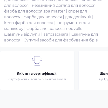
для волосся
|
незмивний догляд для волосся
|
фарба для волосся spa master
|
спреї для
волосся
|
фарба для волосся
|
для депіляції
|
keen фарба для волосся
|
інструменти для
манікюру
|
фарба для волосся nouvelle
|
шампунь від лупи
|
автозасмага
|
шампунь для
волосся
|
Супутні засоби для фарбування брів
Якість та сертифікація
Шви
Сертифіковані товари зі знаком якості
від 1 