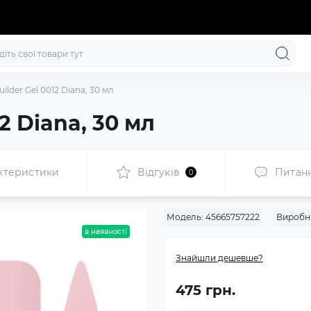
ilder Gel 0012 Diana, 30 мл
2 Diana, 30 мл
ктеристики
Відгуків
Питан
0
Модель:
45665757222
Виробн
в наявності
Знайшли дешевше?
475 грн.