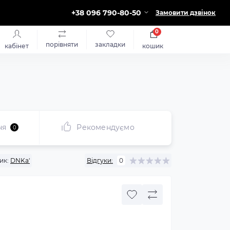
+38 096 790-80-50
Замовити дзвінок
0
порівняти
закладки
кабінет
кошик
ня
Рекомендуємо
0
ик:
DNKa'
Відгуки:
0