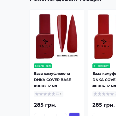
в наявності
в наявності
База камуфлююча
База каму
DNKA COVER BASE
DNKA COVE
#0002 12 мл
#0004 12 м
0
285 грн.
285 грн.