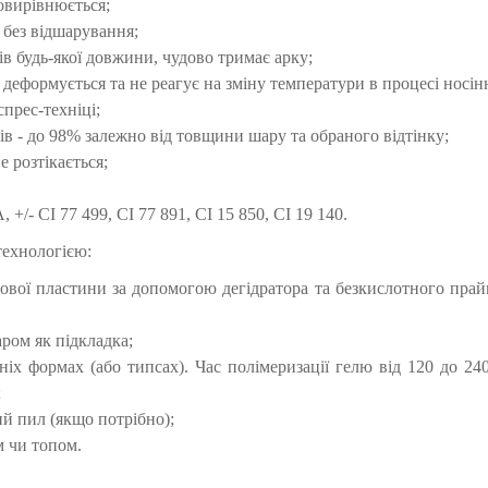
мовирівнюється;
і без відшарування;
ів будь-якої довжини, чудово тримає арку;
е деформується та не реагує на зміну температури в процесі носін
прес-техніці;
ів - до 98% залежно від товщини шару та обраного відтінку;
е розтікається;
CI 77 499, CI 77 891, CI 15 850, CI 19 140.
технологією:
тьової пластини за допомогою дегідратора та безкислотного пра
ром як підкладка;
іх формах (або типсах). Час полімеризації гелю від 120 до 24
;
й пил (якщо потрібно);
м чи топом.