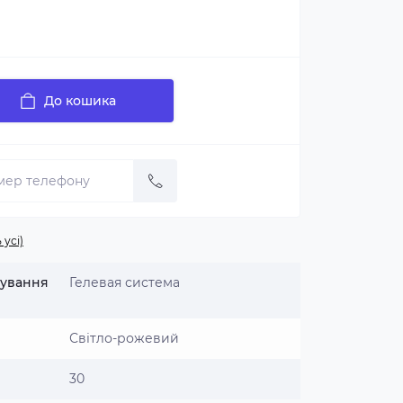
До кошика
 усі)
щування
Гелевая система
Світло-рожевий
30