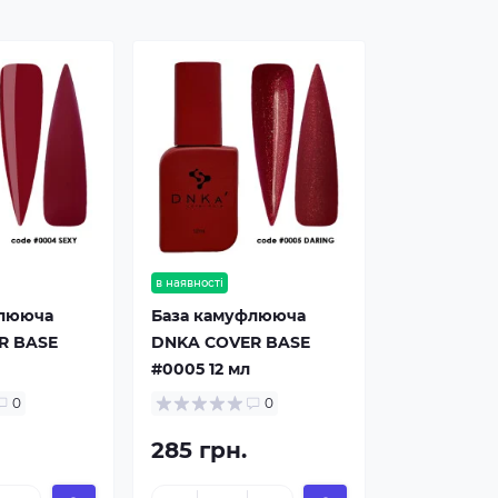
в наявності
флююча
База камуфлююча
R BASE
DNKA COVER BASE
л
#0005 12 мл
0
0
285 грн.