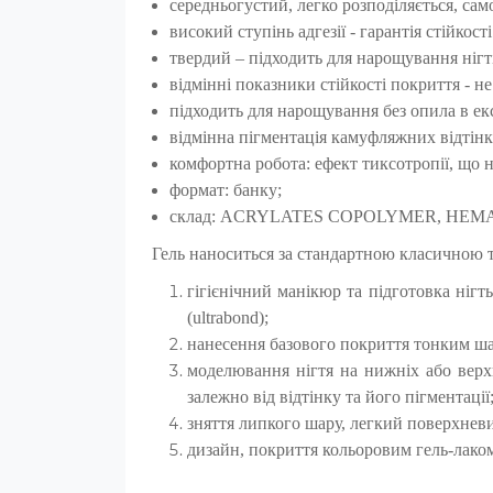
середньогустий, легко розподіляється, са
високий ступінь адгезії - гарантія стійкост
твердий – підходить для нарощування нігт
відмінні показники стійкості покриття - н
підходить для нарощування без опила в екс
відмінна пігментація камуфляжних відтінк
комфортна робота: ефект тиксотропії, що н
формат: банку;
склад: ACRYLATES COPOLYMER, HEMA, +/- 
Гель наноситься за стандартною класичною 
гігієнічний манікюр та підготовка ніг
(ultrabond);
нанесення базового покриття тонким ша
моделювання нігтя на нижніх або верхн
залежно від відтінку та його пігментації
зняття липкого шару, легкий поверхневи
дизайн, покриття кольоровим гель-лако