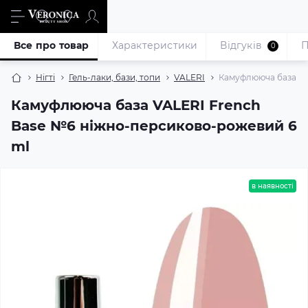
Все про товар
Характеристики
Відгуків
П
0
Нігті
Гель-лаки, бази, топи
VALERI
Камуфлююча база VA
Камуфлююча база VALERI French
Base №6 ніжно-персиково-рожевий 6
ml
в наявності