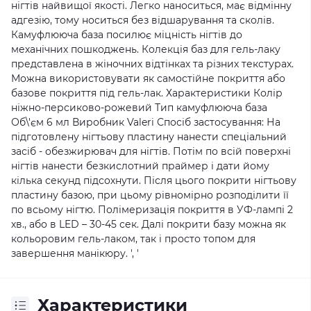
нігтів найвищої якості. Легко наноситься, має відмінну
адгезію, тому носиться без відшарування та сколів.
Камуфлююча база посилює міцність нігтів до
механічних пошкоджень. Колекція баз для гель-лаку
представлена в жіночних відтінках та різних текстурах.
Можна використовувати як самостійне покриття або
базове покриття під гель-лак. Характеристики Колір
ніжно-персиково-рожевий Тип камуфлююча база
Об\'єм 6 мл Виробник Valeri Спосіб застосування: На
підготовлену нігтьову пластину нанести спеціальний
засіб - обезжирювач для нігтів. Потім по всій поверхні
нігтів нанести безкислотний праймер і дати йому
кілька секунд підсохнути. Після цього покрити нігтьову
пластину базою, при цьому рівномірно розподілити її
по всьому нігтю. Полімеризація покриття в УФ-лампі 2
хв., або в LED – 30-45 сек. Далі покрити базу можна як
кольоровим гель-лаком, так і просто топом для
завершення манікюру. ', '
Характеристики