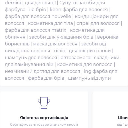
demira
|
для депіляції
|
Супутні засоби для
фарбування брів
|
keen фарба для волосся
|
фарба для волосся nouvelle
|
кондиціонери для
волосся
|
косметика для тіла
|
спреї для волосся
|
фарба для волосся matrix
|
косметика для
обличчя
|
засоби для укладання брів
|
вероніка
бориспіль
|
маска для волосся
|
засоби від
випадіння волосся
|
пілінг для шкіри голови
|
шампунь для волосся
|
автозасмага
|
складники
для ламінування вій
|
косметика для волосся
|
незмивний догляд для волосся
|
ing фарба для
волосся
|
фарба для брів
|
шампунь від лупи
Якість та сертифікація
Шви
Сертифіковані товари зі знаком якості
від 1 