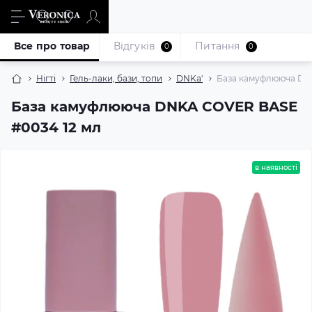
Все про товар
Відгуків
Питання
0
0
Нігті
Гель-лаки, бази, топи
DNKa'
База камуфлююча DN
База камуфлююча DNKA COVER BASE
#0034 12 мл
в наявності