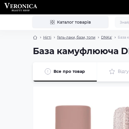
Каталог товарів
Нігті
Гель-лаки, бази, топи
DNKa'
База 
База камуфлююча D
Все про товар
Відгу