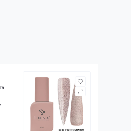
та
.
е