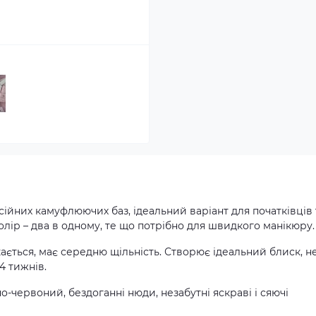
ійних камуфлюючих баз, ідеальний варіант для початківців 
олір – два в одному, те що потрібно для швидкого манікюру
кається, має середню щільність. Створює ідеальний блиск, н
4 тижнів.
ено-червоний, бездоганні нюди, незабутні яскраві і сяючі