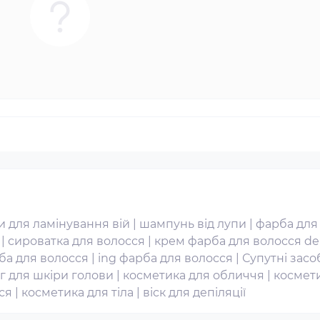
и для ламінування вій
|
шампунь від лупи
|
фарба для
|
сироватка для волосся
|
крем фарба для волосся de
ба для волосся
|
ing фарба для волосся
|
Супутні засо
нг для шкіри голови
|
косметика для обличчя
|
космет
ся
|
косметика для тіла
|
віск для депіляції