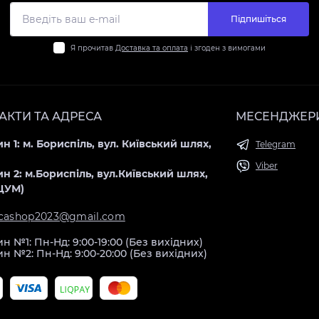
Підпишіться
Я прочитав
Доставка та оплата
і згоден з вимогами
АКТИ ТА АДРЕСА
МЕСЕНДЖЕР
н 1: м. Бориспіль, вул. Київський шлях,
Telegram
Viber
н 2: м.Бориспіль, вул.Київський шлях,
(ЦУМ)
icashop2023@gmail.com
н №1: Пн-Нд: 9:00-19:00 (Без вихідних)
н №2: Пн-Нд: 9:00-20:00 (Без вихідних)