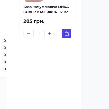
База камуфлююча DNKA
COVER BASE #0041 12 мл
285 грн.
0
0
0
0
0