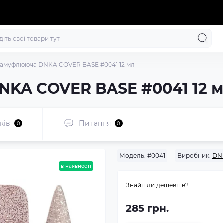
камуфлююча DNKA COVER BASE #0041 12 мл
NKA COVER BASE #0041 12 
ків
Питання
0
0
Модель:
#0041
Виробник:
DN
в наявності
Знайшли дешевше?
285 грн.