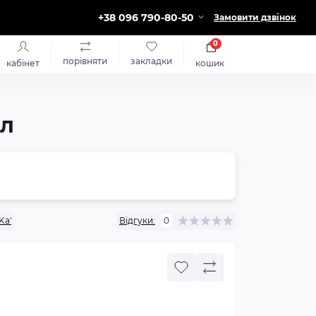
+38 096 790-80-50
Замовити дзвінок
0
порівняти
закладки
кабінет
кошик
мл
Ka'
Відгуки:
0