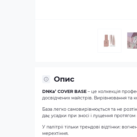
Опис
DNKa’ COVER BASE
– це колкекція профес
досвідчених майстрів. Вирівнювання та к
База легко самовирівнюється та не розті
дає усадки при зносі і лущення протягом 
У палітріі тільки трендові відтінки: вогн
мерехтіння.