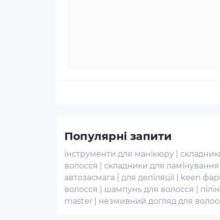
Популярні запити
інструменти для манікюру
|
складник
волосся
|
складники для ламінування
автозасмага
|
для депіляції
|
keen фар
волосся
|
шампунь для волосся
|
пілі
master
|
незмивний догляд для волос