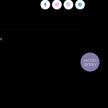
И
КНОПКА
ЗВ'ЯЗКУ