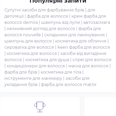
Популярні запити
Супутні засоби для фарбування брів
|
для
депіляції
|
фарба для волосся
|
крем фарба для
волосся demira
|
шампунь від лупи
|
автозасмага
|
незмивний догляд для волосся
|
фарба для
волосся nouvelle
|
складники для ламінування
|
шампунь для волосся
|
косметика для обличчя
|
сироватка для волосся
|
keen фарба для волосся
|
косметика для волосся
|
засоби від випадіння
волосся
|
косметика для душа
|
спреї для волосся
|
кондиціонери для волосся
|
маска для волосся
|
фарба для брів
|
косметика для тіла
|
інструменти для манікюру
|
засоби для
укладання брів
|
фарба для волосся matrix