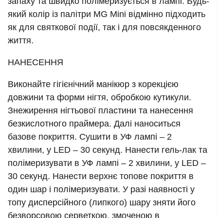
запаху та швидко полімеризується в лампі. Будь-
який колір із палітри MG Mini відмінно підходить
як для святкової події, так і для повсякденного
життя.
НАНЕСЕННЯ
Виконайте гігієнічний манікюр з корекцією
довжини та форми нігтя, обробкою кутикули.
Знежирення нігтьової пластини та нанесення
безкислотного праймера. Далі наноситься
базове покриття. Сушити в УФ лампі – 2
хвилини, у LED – 30 секунд. Нанести гель-лак та
полімеризувати в УФ лампі – 2 хвилини, у LED –
30 секунд. Нанести верхнє топове покриття в
один шар і полімеризувати. У разі наявності у
топу дисперсійного (липкого) шару зняти його
безворсовою серветкою, змоченою в