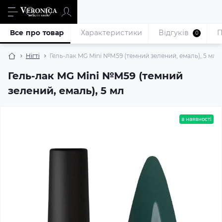
Все про товар
Характеристики
Відгуків
П
0
Нігті
Гель-лак MG Mini №М59 (темний зелений, емаль), 5 мл
Гель-лак MG Mini №М59 (темний
зелений, емаль), 5 мл
в наявності