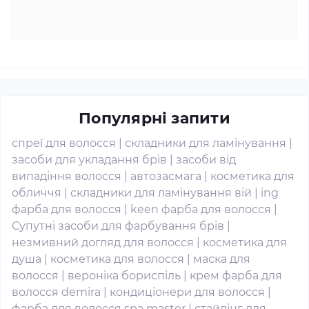
Популярні запити
спреї для волосся
|
складники для ламінування
|
засоби для укладання брів
|
засоби від
випадіння волосся
|
автозасмага
|
косметика для
обличчя
|
складники для ламінування вій
|
ing
фарба для волосся
|
keen фарба для волосся
|
Супутні засоби для фарбування брів
|
незмивний догляд для волосся
|
косметика для
душа
|
косметика для волосся
|
маска для
волосся
|
вероніка бориспіль
|
крем фарба для
волосся demira
|
кондиціонери для волосся
|
фарба для волосся spa master
|
стайлінг для