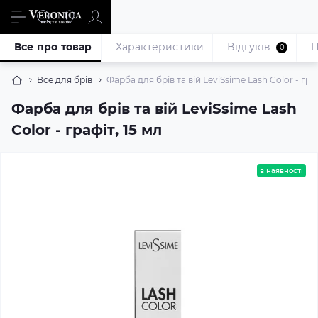
Все про товар
Характеристики
Відгуків
П
0
Все для брів
Фарба для брів та вій LeviSsime Lash Color - граф
Фарба для брів та вій LeviSsime Lash
Color - графіт, 15 мл
в наявності