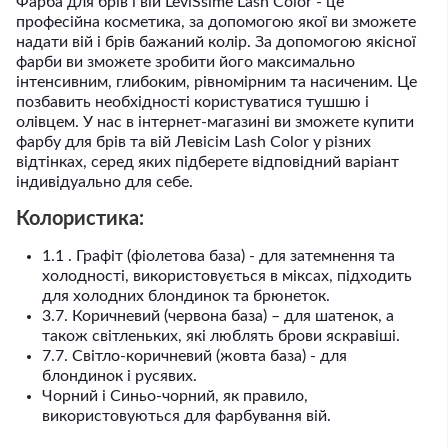
Фарба для брів і вій LeviSsime Lash Color - це
професійна косметика, за допомогою якої ви зможете
надати вій і брів бажаний колір. За допомогою якісної
фарби ви зможете зробити його максимально
інтенсивним, глибоким, рівномірним та насиченим. Це
позбавить необхідності користуватися тушшю і
олівцем. У нас в інтернет-магазині ви зможете купити
фарбу для брів та вій Левісім Lash Color у різних
відтінках, серед яких підберете відповідний варіант
індивідуально для себе.
Колористика:
1.1 . Графіт (фіолетова база) - для затемнення та
холодності, використовується в міксах, підходить
для холодних блондинок та брюнеток.
3.7. Коричневий (червона база) – для шатенок, а
також світленьких, які люблять брови яскравіші.
7.7. Світло-коричневий (жовта база) - для
блондинок і русявих.
Чорний і Синьо-чорний, як правило,
використовуються для фарбування вій.