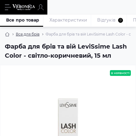
Все про товар
Характеристики
Відгуків
П
0
Все для брів
Фарба для брів та вій LeviSsime Lash Color - св
Фарба для брів та вій LeviSsime Lash
Color - світло-коричневий, 15 мл
в наявності