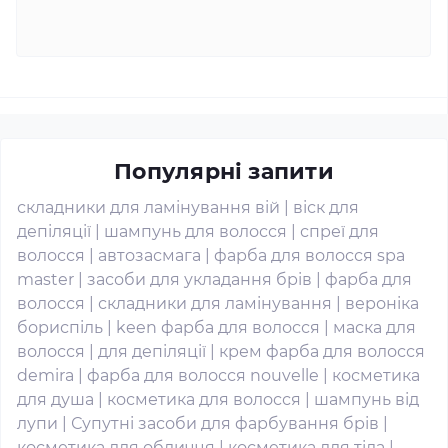
Популярні запити
складники для ламінування вій
|
віск для
депіляції
|
шампунь для волосся
|
спреї для
волосся
|
автозасмага
|
фарба для волосся spa
master
|
засоби для укладання брів
|
фарба для
волосся
|
складники для ламінування
|
вероніка
бориспіль
|
keen фарба для волосся
|
маска для
волосся
|
для депіляції
|
крем фарба для волосся
demira
|
фарба для волосся nouvelle
|
косметика
для душа
|
косметика для волосся
|
шампунь від
лупи
|
Супутні засоби для фарбування брів
|
косметика для обличчя
|
косметика для тіла
|