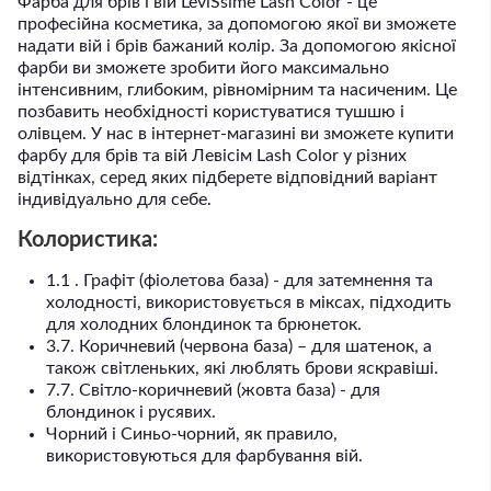
Фарба для брів і вій LeviSsime Lash Color - це
професійна косметика, за допомогою якої ви зможете
надати вій і брів бажаний колір. За допомогою якісної
фарби ви зможете зробити його максимально
інтенсивним, глибоким, рівномірним та насиченим. Це
позбавить необхідності користуватися тушшю і
олівцем. У нас в інтернет-магазині ви зможете купити
фарбу для брів та вій Левісім Lash Color у різних
відтінках, серед яких підберете відповідний варіант
індивідуально для себе.
Колористика:
1.1 . Графіт (фіолетова база) - для затемнення та
холодності, використовується в міксах, підходить
для холодних блондинок та брюнеток.
3.7. Коричневий (червона база) – для шатенок, а
також світленьких, які люблять брови яскравіші.
7.7. Світло-коричневий (жовта база) - для
блондинок і русявих.
Чорний і Синьо-чорний, як правило,
використовуються для фарбування вій.