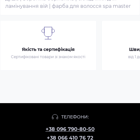
ламінування вій
|
фарба для волосся spa master
Якість та сертифікація
Шви
Сертифіковані товари зі знаком якості
від 1 
ТЕЛЕФОНИ:
+38 096 790-80-50
+38 066 410 76 72