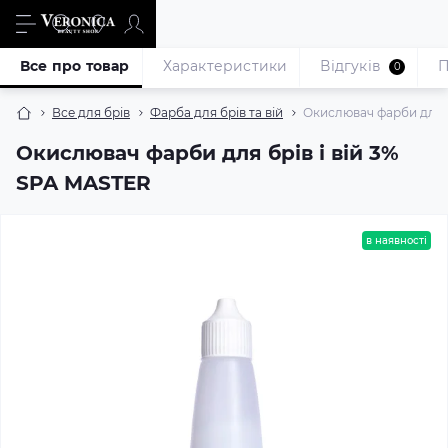
Все про товар
Характеристики
Відгуків
П
0
Все для брів
Фарба для брів та вій
Окислювач фарби для б
Окислювач фарби для брів і вій 3%
SPA MASTER
в наявності