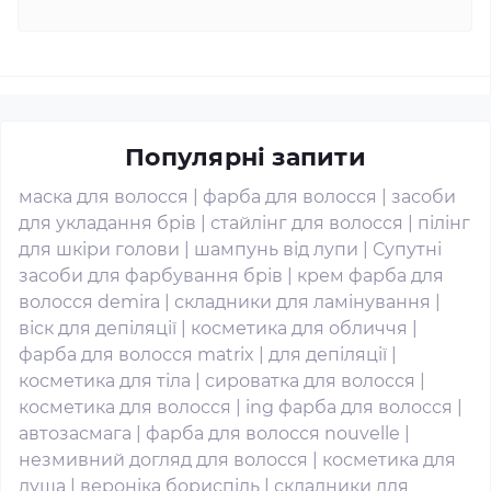
Популярні запити
маска для волосся
|
фарба для волосся
|
засоби
для укладання брів
|
стайлінг для волосся
|
пілінг
для шкіри голови
|
шампунь від лупи
|
Супутні
засоби для фарбування брів
|
крем фарба для
волосся demira
|
складники для ламінування
|
віск для депіляції
|
косметика для обличчя
|
фарба для волосся matrix
|
для депіляції
|
косметика для тіла
|
сироватка для волосся
|
косметика для волосся
|
ing фарба для волосся
|
автозасмага
|
фарба для волосся nouvelle
|
незмивний догляд для волосся
|
косметика для
душа
|
вероніка бориспіль
|
складники для