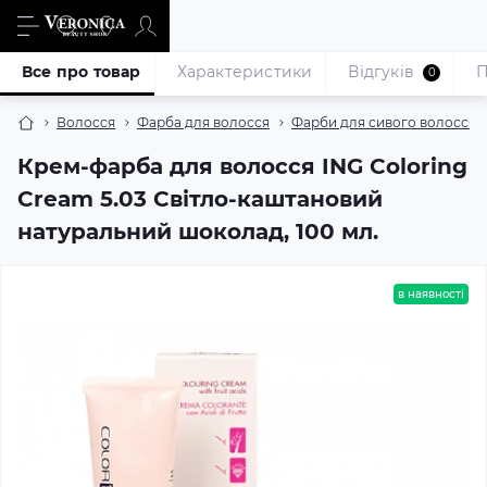
Все про товар
Характеристики
Відгуків
П
0
Волосся
Фарба для волосся
Фарби для сивого волосся
Крем-фарба для волосся ING Coloring
Cream 5.03 Світло-каштановий
натуральний шоколад, 100 мл.
в наявності