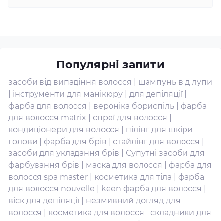
Популярні запити
засоби від випадіння волосся
|
шампунь від лупи
|
інструменти для манікюру
|
для депіляції
|
фарба для волосся
|
вероніка бориспіль
|
фарба
для волосся matrix
|
спреї для волосся
|
кондиціонери для волосся
|
пілінг для шкіри
голови
|
фарба для брів
|
стайлінг для волосся
|
засоби для укладання брів
|
Супутні засоби для
фарбування брів
|
маска для волосся
|
фарба для
волосся spa master
|
косметика для тіла
|
фарба
для волосся nouvelle
|
keen фарба для волосся
|
віск для депіляції
|
незмивний догляд для
волосся
|
косметика для волосся
|
складники для