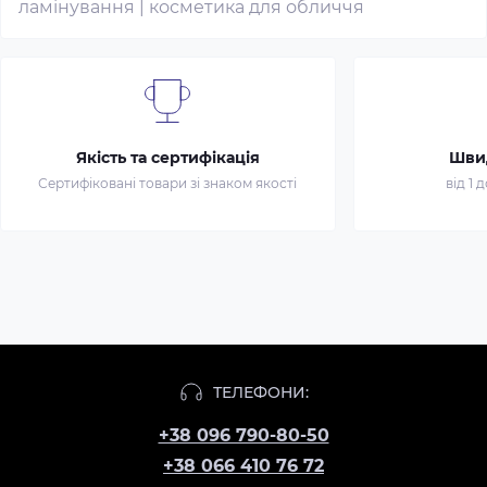
ламінування
|
косметика для обличчя
Якість та сертифікація
Шви
Сертифіковані товари зі знаком якості
від 1 
ТЕЛЕФОНИ:
+38 096 790-80-50
+38 066 410 76 72