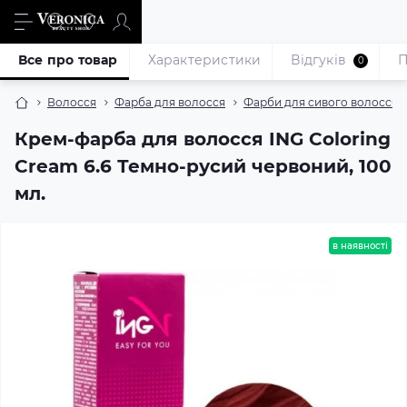
Все про товар
Характеристики
Відгуків
П
0
Волосся
Фарба для волосся
Фарби для сивого волосся
Крем-фарба для волосся ING Coloring
Cream 6.6 Темно-русий червоний, 100
мл.
в наявності