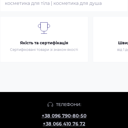
косметика для тіла
|
косметика для душа
Якість та сертифікація
Шви
Сертифіковані товари зі знаком якості
від 1 
ТЕЛЕФОНИ:
+38 096 790-80-50
+38 066 410 76 72