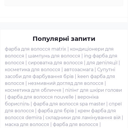
Популярні запити
фарба для волосся matrix
|
кондиціонери для
волосся
|
шампунь для волосся
|
ing фарба для
волосся
|
сироватка для волосся
|
для депіляції
|
косметика для волосся
|
автозасмага
|
Супутні
засоби для фарбування брів
|
keen фарба для
волосся
|
незмивний догляд для волосся
|
косметика для обличчя
|
пілінг для шкіри голови
|
фарба для волосся nouvelle
|
вероніка
бориспіль
|
фарба для волосся spa master
|
спреї
для волосся
|
фарба для брів
|
крем фарба для
волосся demira
|
складники для ламінування вій
|
маска для волосся
|
фарба для волосся
|