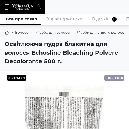
Все про товар
Характеристики
Відгуків
П
0
Волосся
Фарба для волосся
Фарби для сивого волосся
Освітлююча пудра блакитна для
волосся Echosline Bleaching Polvere
Decolorante 500 г.
закінчився
в наявності