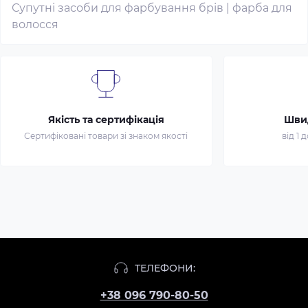
Супутні засоби для фарбування брів
|
фарба для
волосся
Якість та сертифікація
Шви
Сертифіковані товари зі знаком якості
від 1 
ТЕЛЕФОНИ:
+38 096 790-80-50