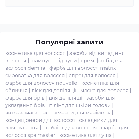
Популярні запити
косметика для волосся
|
засоби від випадіння
волосся
|
шампунь від лупи
|
крем фарба для
волосся demira
|
фарба для волосся matrix
|
сироватка для волосся
|
спреї для волосся
|
фарба для волосся nouvelle
|
косметика для
обличчя
|
віск для депіляції
|
маска для волосся
|
фарба для брів
|
для депіляції
|
засоби для
укладання брів
|
пілінг для шкіри голови
|
автозасмага
|
інструменти для манікюру
|
кондиціонери для волосся
|
складники для
ламінування
|
стайлінг для волосся
|
фарба для
волосся spa master
|
косметика для душа
|