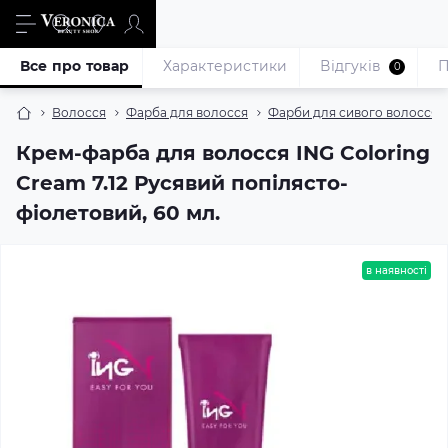
Все про товар
Характеристики
Відгуків
П
0
Волосся
Фарба для волосся
Фарби для сивого волосся
Крем-фарба для волосся ING Coloring
Cream 7.12 Русявий попілясто-
фіолетовий, 60 мл.
в наявності