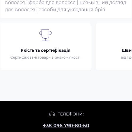
волосся
|
фарба для волосся
|
незмивний догляд
для волосся
|
засоби для укладання брів
Якість та сертифікація
Шви
Сертифіковані товари зі знаком якості
від 1 
ТЕЛЕФОНИ:
+38 096 790-80-50