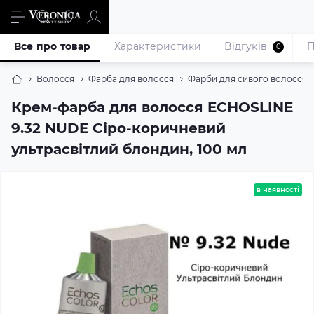
Все про товар
Характеристики
Відгуків
П
0
Волосся
Фарба для волосся
Фарби для сивого волосся
Крем-фарба для волосся ECHOSLINE
9.32 NUDE Сіро-коричневий
ультрасвітлий блондин, 100 мл
в наявності