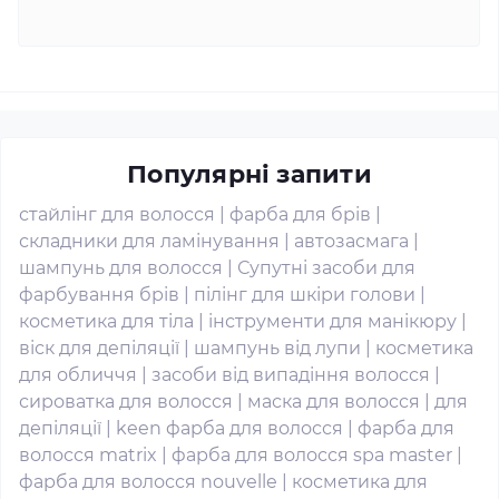
Популярні запити
стайлінг для волосся
|
фарба для брів
|
складники для ламінування
|
автозасмага
|
шампунь для волосся
|
Супутні засоби для
фарбування брів
|
пілінг для шкіри голови
|
косметика для тіла
|
інструменти для манікюру
|
віск для депіляції
|
шампунь від лупи
|
косметика
для обличчя
|
засоби від випадіння волосся
|
сироватка для волосся
|
маска для волосся
|
для
депіляції
|
keen фарба для волосся
|
фарба для
волосся matrix
|
фарба для волосся spa master
|
фарба для волосся nouvelle
|
косметика для