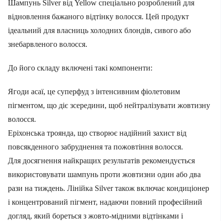
Шампунь Silver від Yellow спеціально розроблений для
відновлення бажаного відтінку волосся. Цей продукт
ідеальний для власниць холодних блондів, сивого або
знебарвленого волосся.
До його складу включені такі компоненти:
Ягоди асаї, це суперфуд з інтенсивним фіолетовим
пігментом, що діє зсередини, щоб нейтралізувати жовтизну
волосся.
Еріхонська троянда, що створює надійний захист від
повсякденного забруднення та пожовтіння волосся.
Для досягнення найкращих результатів рекомендується
використовувати шампунь проти жовтизни один або два
рази на тиждень. Лінійка Silver також включає кондиціонер
і концентрований пігмент, надаючи повний професійний
догляд, який бореться з жовто-мідними відтінками і