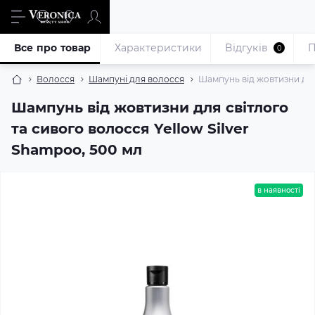
Все про товар
Характеристики
Відгуків
П
0
Волосся
Шампуні для волосся
Шампунь від жовтизни для 
Шампунь від жовтизни для світлого
та сивого волосся Yellow Silver
Shampoo, 500 мл
в наявності