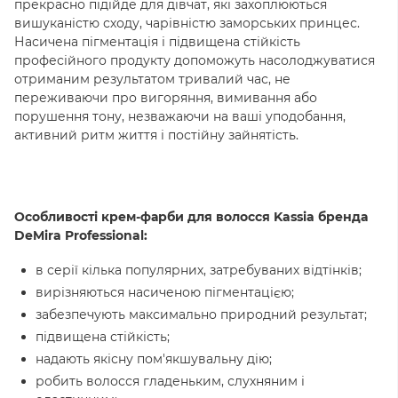
прекрасно підійде для дівчат, які захоплюються
вишуканістю сходу, чарівністю заморських принцес.
Насичена пігментація і підвищена стійкість
професійного продукту допоможуть насолоджуватися
отриманим результатом тривалий час, не
переживаючи про вигоряння, вимивання або
порушення тону, незважаючи на ваші уподобання,
активний ритм життя і постійну зайнятість.
Особливості крем-фарби для волосся Kassia бренда
DeMira Professional:
в серії кілька популярних, затребуваних відтінків;
вирізняються насиченою пігментацією;
забезпечують максимально природний результат;
підвищена стійкість;
надають якісну пом'якшувальну дію;
робить волосся гладеньким, слухняним і