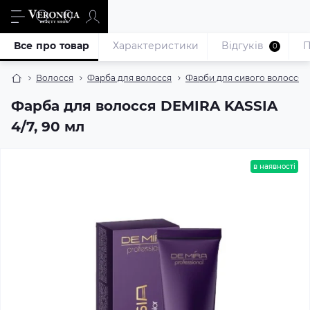
Все про товар
Характеристики
Відгуків
П
0
Волосся
Фарба для волосся
Фарби для сивого волосся
Фарба для волосся DEMIRA KASSIA
4/7, 90 мл
в наявності