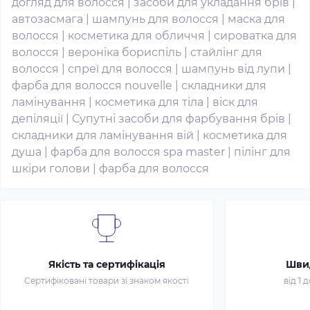
догляд для волосся
|
засоби для укладання брів
|
автозасмага
|
шампунь для волосся
|
маска для
волосся
|
косметика для обличчя
|
сироватка для
волосся
|
вероніка бориспіль
|
стайлінг для
волосся
|
спреї для волосся
|
шампунь від лупи
|
фарба для волосся nouvelle
|
складники для
ламінування
|
косметика для тіла
|
віск для
депіляції
|
Супутні засоби для фарбування брів
|
складники для ламінування вій
|
косметика для
душа
|
фарба для волосся spa master
|
пілінг для
шкіри голови
|
фарба для волосся
Якість та сертифікація
Шви
Сертифіковані товари зі знаком якості
від 1 