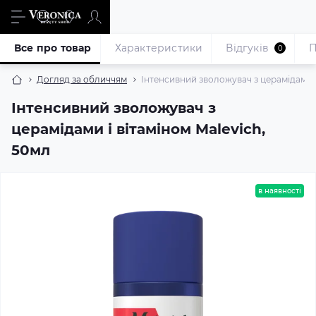
Все про товар
Характеристики
Відгуків
П
0
Догляд за обличчям
Інтенсивний зволожувач з церамідами і
Інтенсивний зволожувач з
церамідами і вітаміном Malevich,
50мл
в наявності