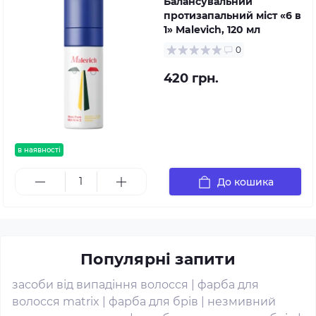
Балансувальний
протизапальний міст «6 в
1» Malevich, 120 мл
0
420 грн.
в наявності
До кошика
Популярні запити
засоби від випадіння волосся
|
фарба для
волосся matrix
|
фарба для брів
|
незмивний