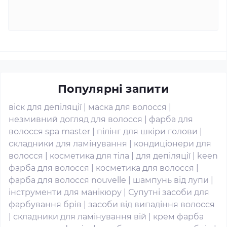
Популярні запити
віск для депіляції
|
маска для волосся
|
незмивний догляд для волосся
|
фарба для
волосся spa master
|
пілінг для шкіри голови
|
складники для ламінування
|
кондиціонери для
волосся
|
косметика для тіла
|
для депіляції
|
keen
фарба для волосся
|
косметика для волосся
|
фарба для волосся nouvelle
|
шампунь від лупи
|
інструменти для манікюру
|
Супутні засоби для
фарбування брів
|
засоби від випадіння волосся
|
складники для ламінування вій
|
крем фарба