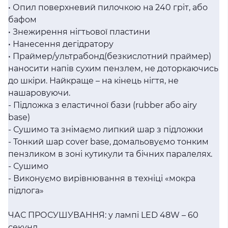
• Опил поверхневий пилочкою на 240 гріт, або
бафом
• Знежирення нігтьової пластини
• Нанесення дегідратору
• Праймер/ультрабонд(безкислотний праймер)
наносити напів сухим пензлем, не доторкаючись
до шкіри. Найкраще – на кінець нігтя, не
нашаровуючи.
- Підложка з еластичної бази (rubber або airy
base)
- Сушимо та знімаємо липкий шар з підложки
- Тонкий шар cover base, домальовуємо тонким
пензликом в зоні кутикули та бічних паралелях.
- Сушимо
- Виконуємо вирівнювання в техніці «мокра
підлога»
ЧАС ПРОСУШУВАННЯ: у лампі LED 48W – 60
секунд