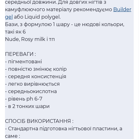
середньої довжини. Для довгих нігтів з
камуфлюючого матеріалу рекомендуємо
Builder
gel
або Liquid polygel.
Бази, з формулою 1 шару - це нюдові кольори,
такі як 6
Nude, Rosy milk і тп
ПЕРЕВАГИ :
- пігментовані
- повністю змінює колір
- середня консистенція
- легко вирівнюється
- середньокислотна
- рівень ph 6-7
- в 2 тонких шари
СПОСІБ ВИКОРИСТАННЯ :
- Стандартна підготовка нігтьової пластини, а
саме :