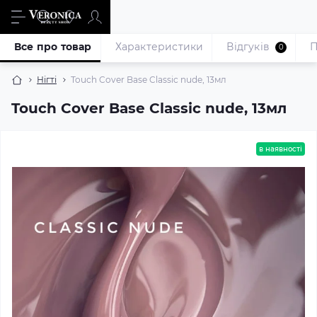
Все про товар
Характеристики
Відгуків
П
0
Нігті
Touch Cover Base Classic nude, 13мл
Touch Cover Base Classic nude, 13мл
в наявності