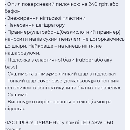
• Опил поверхневий пилочкою на 240 гріт, або
бафом
• Знежирення нігтьової пластини
• Нанесення дегідратору
• Праймер/ультрабонд(безкислотний праймер)
наносити напів сухим пензлем, не доторкаючись
до шкіри. Найкраще – на кінець нігтя, не
нашаровуючи.
- Підложка з еластичної бази (rubber або airy
base)
- Сушимо та знімаємо липкий шар з підложки
- Тонкий шар cover base, домальовуємо тонким
пензликом в зоні кутикули та бічних паралелях.
- Сушимо
- Виконуємо вирівнювання в техніці «мокра
підлога»
ЧАС ПРОСУШУВАННЯ: у лампі LED 48W – 60
секунд