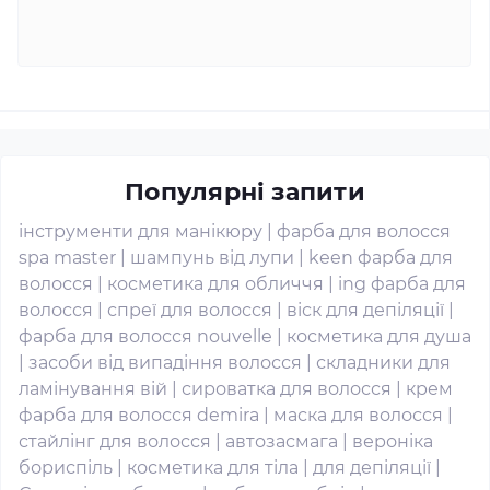
Популярні запити
інструменти для манікюру
|
фарба для волосся
spa master
|
шампунь від лупи
|
keen фарба для
волосся
|
косметика для обличчя
|
ing фарба для
волосся
|
спреї для волосся
|
віск для депіляції
|
фарба для волосся nouvelle
|
косметика для душа
|
засоби від випадіння волосся
|
складники для
ламінування вій
|
сироватка для волосся
|
крем
фарба для волосся demira
|
маска для волосся
|
стайлінг для волосся
|
автозасмага
|
вероніка
бориспіль
|
косметика для тіла
|
для депіляції
|