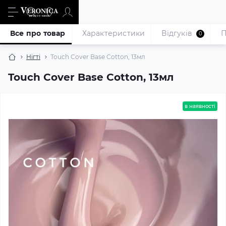
Все про товар
Характеристики
Відгуків
П
0
Нігті
Touch Cover Base Cotton, 13мл
Touch Cover Base Cotton, 13мл
в наявності