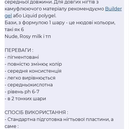
середньої довжини. Для довгих нігтів з
камуфлюючого матеріалу рекомендуємо
Builder
gel
або Liquid polygel.
Бази, з формулою 1 шару - це нюдові кольори,
такі як 6
Nude, Rosy milk і тп
ПЕРЕВАГИ :
- пігментовані
- повністю змінює колір
- середня консистенція
- легко вирівнюється
- середньокислотна
- рівень ph 6-7
- в 2 тонких шари
СПОСІБ ВИКОРИСТАННЯ :
- Стандартна підготовка нігтьової пластини, а
саме :