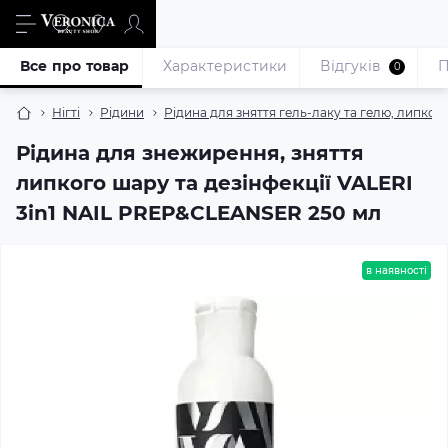
Все про товар
Характеристики
Відгуків
П
0
Нігті
Рідини
Рідина для зняття гель-лаку та гелю, липког
Рідина для знежирення, зняття
липкого шару та дезінфекції VALERI
3in1 NAIL PREP&CLEANSER 250 мл
в наявності