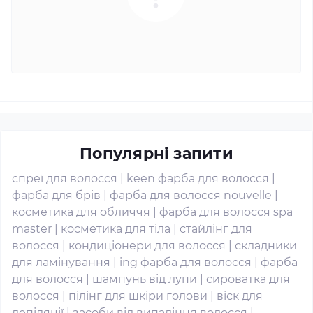
Популярні запити
спреї для волосся
|
keen фарба для волосся
|
фарба для брів
|
фарба для волосся nouvelle
|
косметика для обличчя
|
фарба для волосся spa
master
|
косметика для тіла
|
стайлінг для
волосся
|
кондиціонери для волосся
|
складники
для ламінування
|
ing фарба для волосся
|
фарба
для волосся
|
шампунь від лупи
|
сироватка для
волосся
|
пілінг для шкіри голови
|
віск для
депіляції
|
засоби від випадіння волосся
|