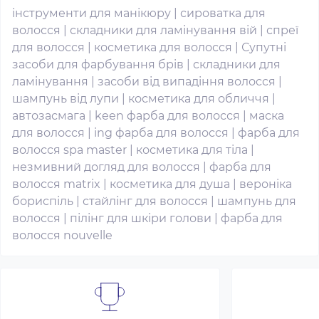
інструменти для манікюру
|
сироватка для
волосся
|
складники для ламінування вій
|
спреї
для волосся
|
косметика для волосся
|
Супутні
засоби для фарбування брів
|
складники для
ламінування
|
засоби від випадіння волосся
|
шампунь від лупи
|
косметика для обличчя
|
автозасмага
|
keen фарба для волосся
|
маска
для волосся
|
ing фарба для волосся
|
фарба для
волосся spa master
|
косметика для тіла
|
незмивний догляд для волосся
|
фарба для
волосся matrix
|
косметика для душа
|
вероніка
бориспіль
|
стайлінг для волосся
|
шампунь для
волосся
|
пілінг для шкіри голови
|
фарба для
волосся nouvelle