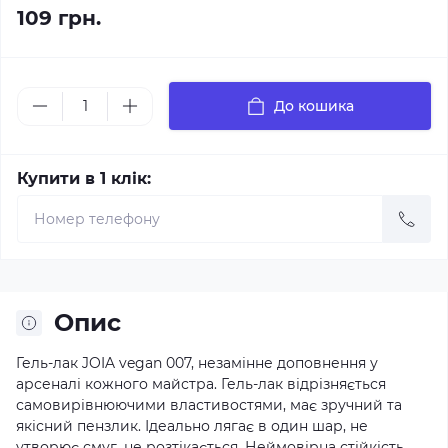
109 грн.
До кошика
Купити в 1 клік:
Опис
Гель-лак JOIA vegan 007, незамінне доповнення у
арсеналі кожного майстра. Гель-лак відрізняється
самовирівнюючими властивостями, має зручний та
якісний пензлик. Ідеально лягає в один шар, не
утворює смуг, не розтікається. Неймовірна стійкість,