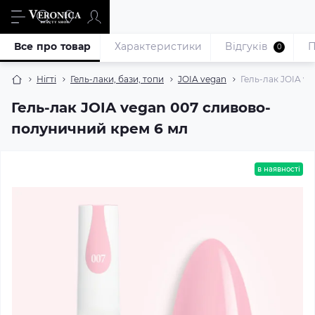
Все про товар
Характеристики
Відгуків
П
0
Нігті
Гель-лаки, бази, топи
JOIA vegan
Гель-лак JOIA v
Гель-лак JOIA vegan 007 сливово-
полуничний крем 6 мл
в наявності