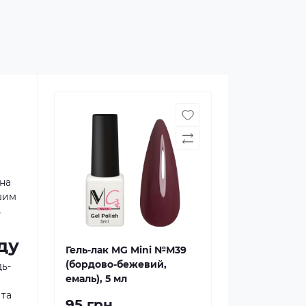
чна
ашим
ь
ду
Гель-лак MG Mini №М39
(бордово-бежевий,
дь-
емаль), 5 мл
 та
95 грн.