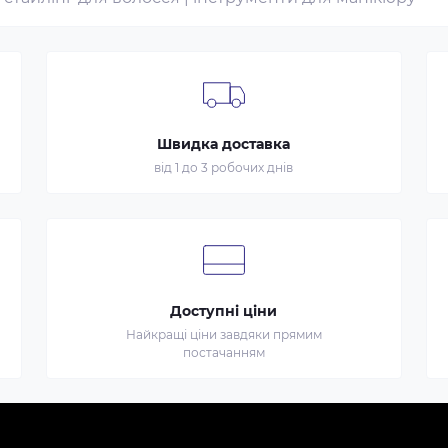
Швидка доставка
від 1 до 3 робочих днів
Доступні ціни
Найкращі ціни завдяки прямим
постачанням