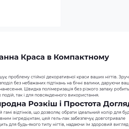
ганна Краса в Компактному
ішує проблему стійкої декоративної краси ваших нігтів. Зру
поділ без небажаних підтікань на бічні валики, даруючи в
нанесення. Швидка полімеризація без різкого запаху робит
 подій, так і для повсякденного використання.
иродна Розкіш і Простота Догля
гамі відтінків, що дозволяє обрати ідеальний колір для бу
ивним інгредієнтам, цей гель-лак забезпечує довготривале
ить для будь-якого типу нігтів, надаючи їм здоровий вигляд