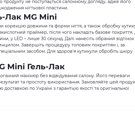
ого продукту не поступається салонному догляду, адже його
кодження нігтьової пластини.
ь-Лак MG Mini
ючи корекцію довжини та форми нігтя, а також обробку кутик
езкислотний праймер, після чого накладіть базове покриття.
ини, у LED – лише 30 секунд. Далі нанесіть обраний відтінок
ринципом. Завершіть процедуру топовим покриттям і, за
спеціальним засобом. Для здоров'я кутикули обробіть шкіру
 Mini Гель-Лак
здоганний манікюр без відвідування салону. Його переваги
езультат та простоту використання. Замовляйте цей продук
доставкою по Україні з гарантією якості та оригінальної