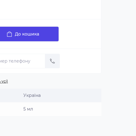
До кошика
 усі)
Україна
5 мл