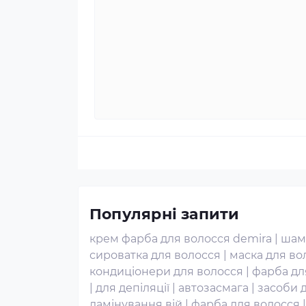
Популярні запити
крем фарба для волосся demira
|
шам
сироватка для волосся
|
маска для во
кондиціонери для волосся
|
фарба дл
|
для депіляції
|
автозасмага
|
засоби 
ламінування вій
|
фарба для волосся