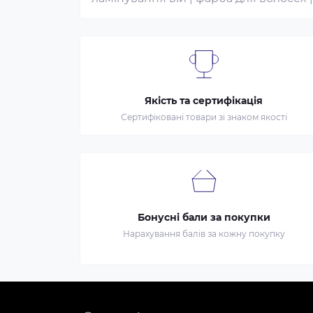
Якість та сертифікація
Сертифіковані товари зі знаком якості
Бонусні бали за покупки
Нарахування балів за кожну покупку