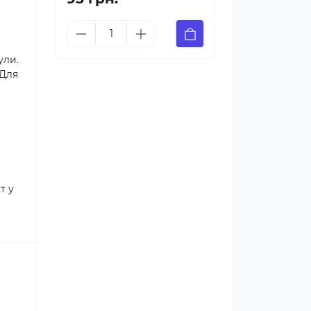
ули.
 Для
т у