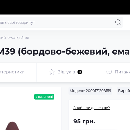
й, емаль), 5 мл
М39 (бордово-бежевий, емал
ктеристики
Відгуків
Питан
0
Модель:
2000171208159
Вироб
в наявності
Знайшли дешевше?
95 грн.