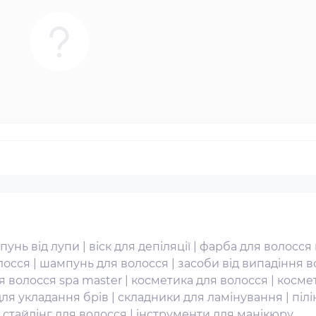
пунь від лупи
|
віск для депіляції
|
фарба для волосся 
лосся
|
шампунь для волосся
|
засоби від випадіння 
я волосся spa master
|
косметика для волосся
|
косме
для укладання брів
|
складники для ламінування
|
піл
|
стайлінг для волосся
|
інструменти для манікюру