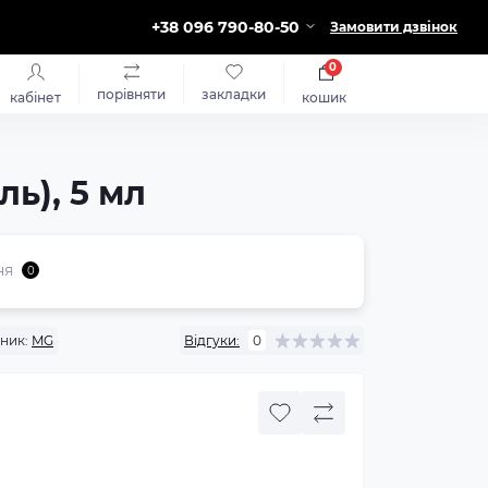
+38 096 790-80-50
Замовити дзвінок
0
порівняти
закладки
кабінет
кошик
ь), 5 мл
ня
0
ник:
MG
Відгуки:
0