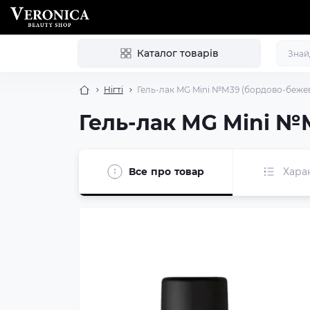
Каталог товарів
Нігті
Гель-лак MG Mini №М39 (бордово-бежеви
Гель-лак MG Mini №
Все про товар
Хара