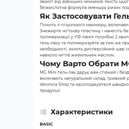
захист від зовнішніх чинників. Якість ць
безкислотна формула зменшує ризик пош
Як Застосовувати Гел
Почніть з гігієнічного манікюру, включа
Знежирте нігтьову пластину і нанесіть б
полімеризації у УФ лампі потрібно 2 хвил
гель-лаку та полімеризуйте за тим же п
необхідності, зніміть дисперсійний шар 
навколо нігтів живильним маслом.
Чому Варто Обрати MG
MG Mini гель-лак дарує вам стійкий і бе
включають натуральний склад, тривкий р
Veronica Shop
та насолоджуйтеся швидкою 
продукції.
Характеристики
BASIC