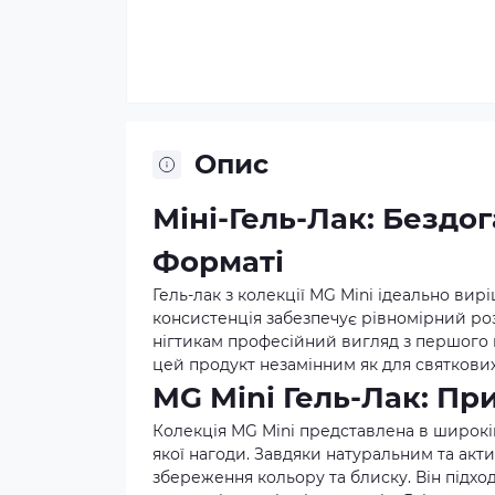
Опис
Міні-Гель-Лак: Бездо
Форматі
Гель-лак з колекції MG Mini ідеально вир
консистенція забезпечує рівномірний роз
нігтикам професійний вигляд з першого 
цей продукт незамінним як для святкових
MG Mini Гель-Лак: Пр
Колекція MG Mini представлена в широкій 
якої нагоди. Завдяки натуральним та акт
збереження кольору та блиску. Він підход