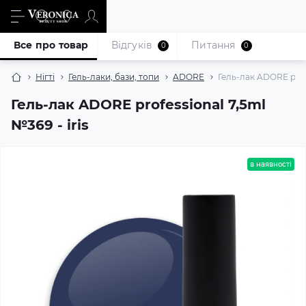
Все про товар
Відгуків
Питання
0
0
Нігті
Гель-лаки, бази, топи
ADORE
Гель-лак ADORE profe
Гель-лак ADORE professional 7,5ml
№369 - iris
в наявності