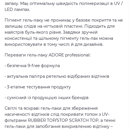
запаху. Має оптимальну швидкість полімеризації в UV /
LED лампах.
Пігмент гель-лаку не проникає у базове покриття та не
залишає слідів на нігтьовій пластині. Підходить для
майстрів буль-якого рівня. Завдяки зручній
консистенції та щільному пігменту гель-лак можна
використовувати в тому числі й для дизайнів.
Переваги гель-лаку ADORE professional:
• безпечна 9-free формула
• актуальна палітра ретельно відібраних відтінків
• 3-етапне тестування продукту
• сумісний із продукцією інших брендів
Світлі та яскраві гель-лаки для збереження
насиченості відтінків слід покривати топом з UV-
фільтрами RUBBER TOP/STOP SCRATCH TOP, а темні
гель-лаки для запобігання викривленню відтінку –