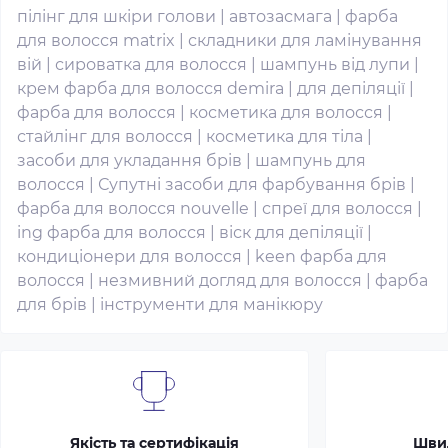
пілінг для шкіри голови
|
автозасмага
|
фарба
для волосся matrix
|
складники для ламінування
вій
|
сироватка для волосся
|
шампунь від лупи
|
крем фарба для волосся demira
|
для депіляції
|
фарба для волосся
|
косметика для волосся
|
стайлінг для волосся
|
косметика для тіла
|
засоби для укладання брів
|
шампунь для
волосся
|
Супутні засоби для фарбування брів
|
фарба для волосся nouvelle
|
спреї для волосся
|
ing фарба для волосся
|
віск для депіляції
|
кондиціонери для волосся
|
keen фарба для
волосся
|
незмивний догляд для волосся
|
фарба
для брів
|
інструменти для манікюру
Якість та сертифікація
Шви