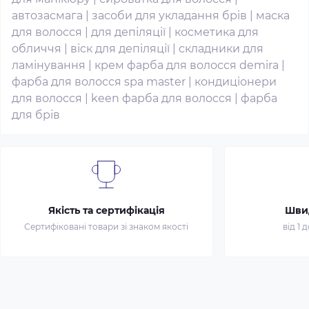
автозасмага
|
засоби для укладання брів
|
маска
для волосся
|
для депіляції
|
косметика для
обличчя
|
віск для депіляції
|
складники для
ламінування
|
крем фарба для волосся demira
|
фарба для волосся spa master
|
кондиціонери
для волосся
|
keen фарба для волосся
|
фарба
для брів
Якість та сертифікація
Шви
Сертифіковані товари зі знаком якості
від 1 