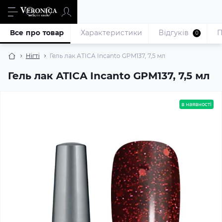
Все про товар
Характеристики
Відгуків
П
0
Нігті
Гель лак ATICA Incanto GPM137, 7,5 мл
Гель лак ATICA Incanto GPM137, 7,5 мл
в наявності