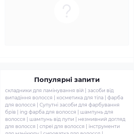
Популярні запити
складники для ламінування вій
|
засоби від
випадіння волосся
|
косметика для тіла
|
фарба
для волосся
|
Супутні засоби для фарбування
брів
|
ing фарба для волосся
|
шампунь для
волосся
|
шампунь від лупи
|
незмивний догляд
для волосся
|
спреї для волосся
|
інструменти
для манікюру
|
сироватка для волосся
|