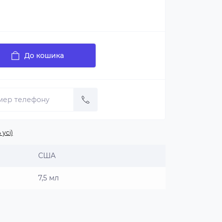
До кошика
 усі)
США
7,5 мл