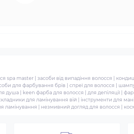
ся spa master
|
засоби від випадіння волосся
|
кондиц
асоби для фарбування брів
|
спреї для волосся
|
шампу
ля душа
|
keen фарба для волосся
|
для депіляції
|
фар
складники для ламінування вій
|
інструменти для ман
ля ламінування
|
незмивний догляд для волосся
|
кос