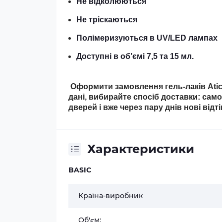
Не відколюються
Не тріскаються
Полімеризуються в UV/LED лампах
Доступні в об’ємі 7,5 та 15 мл.
Оформити замовлення гель-лаків Atica
дані, вибирайте спосіб доставки: сам
дверей і вже через пару днів нові відт
Характеристики
BASIC
Країна-виробник
Об'єм: