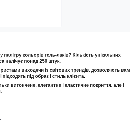
 палітру кольорів гель-лаків? Кількість унікальних
ca налічує понад 250 штук.
ористами виходячи із світових трендів, дозволяють вам
 підходять під образ і стиль клієнта.
льки витончене, елегантне і еластичне покриття, але і
.
r