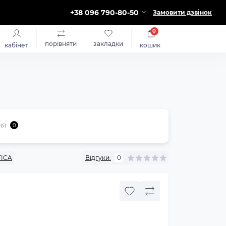
+38 096 790-80-50
Замовити дзвінок
0
порівняти
закладки
кабінет
кошик
ня
0
TICA
Відгуки:
0