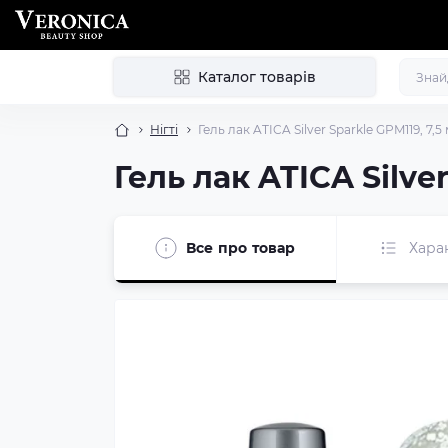
Каталог товарів
Нігті
Гель лак ATICA Silver Sparkle GPM119, 7,5
Гель лак ATICA Silve
Все про товар
Хара