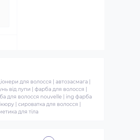
іонери для волосся
|
автозасмага
|
нь від лупи
|
фарба для волосся
|
ба для волосся nouvelle
|
ing фарба
ікюру
|
сироватка для волосся
|
метика для тіла