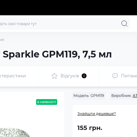
 мл
r Sparkle GPM119, 7,5 мл
ктеристики
Відгуків
Питан
0
Модель:
GPM119
Виробник:
A
в наявності
Знайшли дешевше?
155 грн.