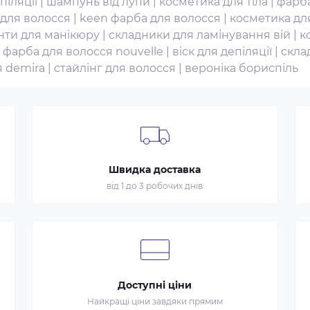
піляції
|
шампунь від лупи
|
косметика для тіла
|
фарба
 для волосся
|
keen фарба для волосся
|
косметика дл
нти для манікюру
|
складники для ламінування вій
|
к
|
фарба для волосся nouvelle
|
віск для депіляції
|
скла
я demira
|
стайлінг для волосся
|
вероніка бориспіль
Швидка доставка
від 1 до 3 робочих днів
Доступні ціни
Найкращі ціни завдяки прямим