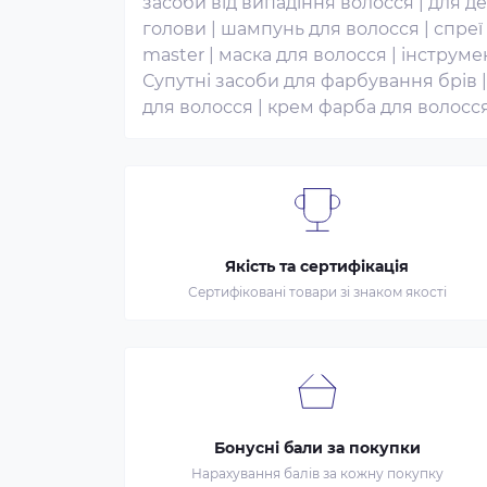
засоби від випадіння волосся
|
для де
голови
|
шампунь для волосся
|
спреї
master
|
маска для волосся
|
інструме
Супутні засоби для фарбування брів
для волосся
|
крем фарба для волосс
Якість та сертифікація
Сертифіковані товари зі знаком якості
Бонусні бали за покупки
Нарахування балів за кожну покупку