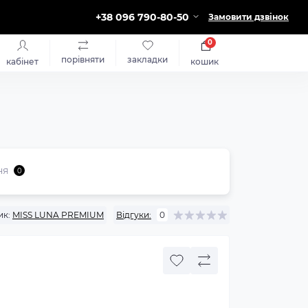
+38 096 790-80-50
Замовити дзвінок
0
порівняти
закладки
кабінет
кошик
ня
0
ик:
MISS LUNA PREMIUM
Відгуки:
0