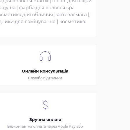
 для волосся matrix
|
пілінг для шкіри
я душа
|
фарба для волосся spa
осметика для обличчя
|
автозасмага
|
дники для ламінування
|
косметика
Онлайн консультація
Служба підтримки
Зручна оплата
Безконтактна оплата через Apple Pay або