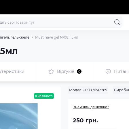
лігелі, гель-желе
Must have gel №08, 15мл
15мл
ктеристики
Відгуків
Питан
0
Модель:
09876512765
Виробн
в наявності
Знайшли дешевше?
250 грн.