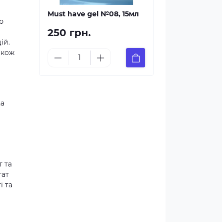
Must have gel №08, 15мл
ю
250 грн.
ій.
акож
na
т та
тат
і та