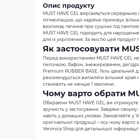
Опис продукту
MUST HAVE GEL вирізняється середньою 
пігментацією, що надійно приховує вільн
викликає печіння при сушінні під лампою
MUST HAVE GEL підходить для нарощення 
для їх укріплення. За якістю цей продук
Як застосовувати MU
Перед використанням MUST HAVE GEL необ
пилочкою, бафом, знежирювачем, дегідрат
Premium RUBBER BASE. Гель ідеальний дл
рекомендується випиляти вільний край н
становить не менше 1 хвилини.
Чому варто обрати M
Обираючи MUST HAVE GEL, ви отримуєте пр
зручність у застосуванні. Завдяки своєм
навіть у домашніх умовах. Замовляйте у Ve
оригінальної продукції – ось чому варто
Veronica Shop
для детальнішої інформації