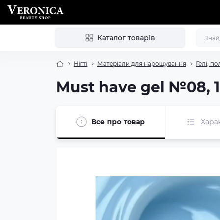
Каталог товарів
Нігті
Матеріали для нарощування
Гелі, по
Must have gel №08, 
Все про товар
Хара