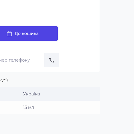
До кошика
 усі)
Україна
15 мл