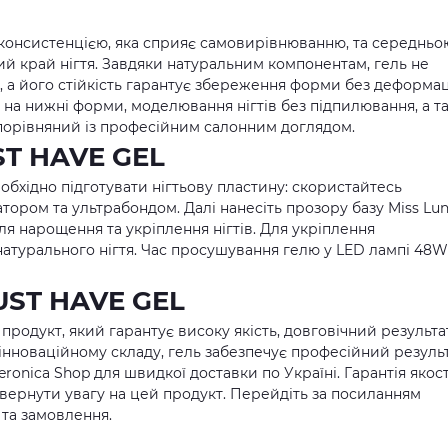
консистенцією, яка сприяє самовирівнюванню, та середньо
ий край нігтя. Завдяки натуральним компонентам, гель не
, а його стійкість гарантує збереження форми без деформац
на нижні форми, моделювання нігтів без підпилювання, а т
т порівняний із професійним салонним доглядом.
ST HAVE GEL
хідно підготувати нігтьову пластину: скористайтесь
ором та ультрабондом. Далі нанесіть прозору базу Miss Lu
я нарощення та укріплення нігтів. Для укріплення
атурального нігтя. Час просушування гелю у LED лампі 48W
UST HAVE GEL
одукт, який гарантує високу якість, довговічний результа
у інноваційному складу, гель забезпечує професійний резуль
ronica Shop для швидкої доставки по Україні. Гарантія якост
 звернути увагу на цей продукт. Перейдіть за посиланням
 та замовлення.