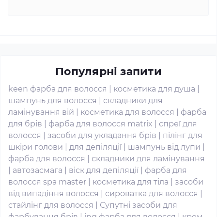
Популярні запити
keen фарба для волосся
|
косметика для душа
|
шампунь для волосся
|
складники для
ламінування вій
|
косметика для волосся
|
фарба
для брів
|
фарба для волосся matrix
|
спреї для
волосся
|
засоби для укладання брів
|
пілінг для
шкіри голови
|
для депіляції
|
шампунь від лупи
|
фарба для волосся
|
складники для ламінування
|
автозасмага
|
віск для депіляції
|
фарба для
волосся spa master
|
косметика для тіла
|
засоби
від випадіння волосся
|
сироватка для волосся
|
стайлінг для волосся
|
Супутні засоби для
фарбування брів
|
ing фарба для волосся
|
крем