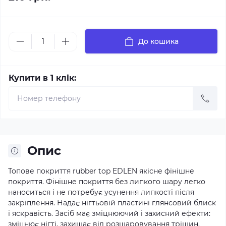
До кошика
Купити в 1 клік:
Опис
Топове покриття rubber top EDLEN якісне фінішне
покриття. Фінішне покриття без липкого шару легко
наноситься і не потребує усунення липкості після
закріплення. Надає нігтьовій пластині глянсовий блиск
і яскравість. Засіб має зміцнюючий і захисний ефекти:
зміцнює нігті, захищає від розшаровування тріщин,