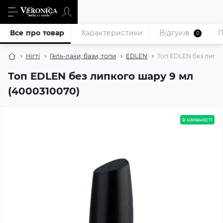
Все про товар
Характеристики
Відгуків
П
0
Нігті
Гель-лаки, бази, топи
EDLEN
Топ EDLEN без липко
Топ EDLEN без липкого шару 9 мл
(4000310070)
в наявності