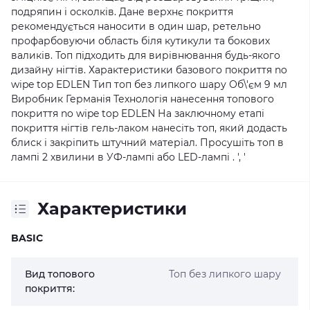
подряпин і осколків. Дане верхнє покриття
рекомендується наносити в один шар, ретельно
профарбовуючи область біля кутикули та бокових
валиків. Топ підходить для вирівнювання будь-якого
дизайну нігтів. Характеристики базового покриття no
wipe top EDLEN Тип топ без липкого шару Об\'єм 9 мл
Виробник Германія Технологія нанесення топового
покриття no wipe top EDLEN На заключному етапі
покриття нігтів гель-лаком нанесіть топ, який додасть
блиск і закріпить штучний матеріал. Просушіть топ в
лампі 2 хвилини в УФ-лампі або LED-лампі . ', '
Характеристики
BASIC
Вид топового
Топ без липкого шару
покриття: