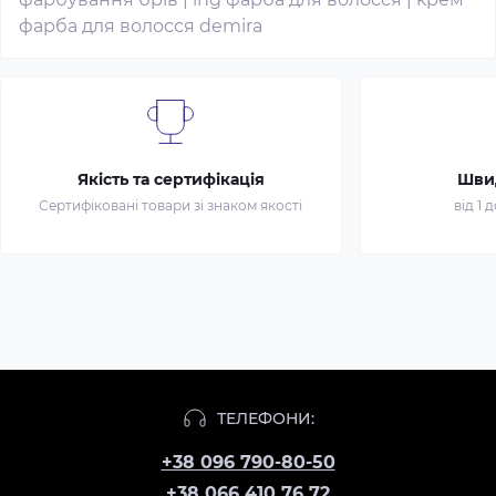
фарба для волосся demira
Якість та сертифікація
Шви
Сертифіковані товари зі знаком якості
від 1 
ТЕЛЕФОНИ:
+38 096 790-80-50
+38 066 410 76 72