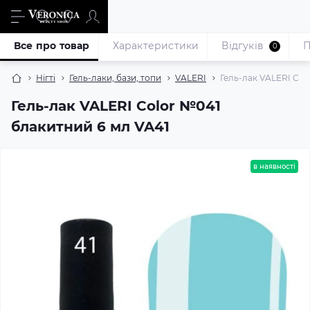
Все про товар
Характеристики
Відгуків
П
0
Нігті
Гель-лаки, бази, топи
VALERI
Гель-лак VALERI Col
Гель-лак VALERI Color №041
блакитний 6 мл VA41
в наявності