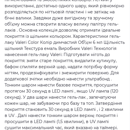
використанні, достатньо одного шару, який рівномірно
розподіляється по нігтьовій пластині і не затікає на
бічні валики. Завдяки дуже вигідному та зручному
об\'єму можна створити власну велику палітру гель-
лаків . Основна колекція дозволяє отримати ідеальне
покриття із щільним кольором. Характеристики гель-
лаку Valeri Color Колір димчастий Об\'єм 6 мл Щільність
щільний Текстура емаль Виробник Valeri Технологія
нанесення гель-лаку Valeri: Підготувати ніготь до
покриття: зняти старе покриття, видалити кутикулу,
бафом спиляти верхній шар, надати потрібну форму
нігтям, продезінфікувати і знежирити поверхню. Для
додаткової зчіпки необхідно нанести ультрабонд .
Тонким шаром нанести базове покриття, просушити
протягом 30 секунд в LED лампі , якщо UV лампа (120
секунд). У два шари нанести гель-лак , запечатуючи
кожен шар, не забуваючи про базу та топ. Затвердіння
покриття становить 30 секунд в LED лампі , і 2 хвилини
в UV . Далі нанести тонким шаром верхнє покриття і
просушити в LED лампі (1,5 хвилини), в UV лампі
сушити максимальний час, який вказано на таймері.