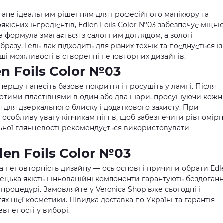
тане ідеальним рішенням для професійного манікюру та
сних інгредієнтів, Edlen Foils Color №03 забезпечує міцніс
а формула змагається з салонним доглядом, а золоті
разу. Гель-лак підходить для різних технік та поєднується із
і можливості в створенні неповторних дизайнів.
n Foils Color №03
ершу нанесіть базове покриття і просушіть у лампі. Після
золотими пластівцями в один або два шари, просушуючи кожн
 для дзеркального блиску і додаткового захисту. При
особливу увагу кінчикам нігтів, щоб забезпечити рівномір
льної глянцевості рекомендується використовувати
en Foils Color №03
 та неповторність дизайну — ось основні причини обрати Edl
мецька якість і інноваційні компоненти гарантують бездоган
й процедурі.
Замовляйте у Veronica Shop
вже сьогодні і
х цієї косметики. Швидка доставка по Україні та гарантія
евненості у виборі.