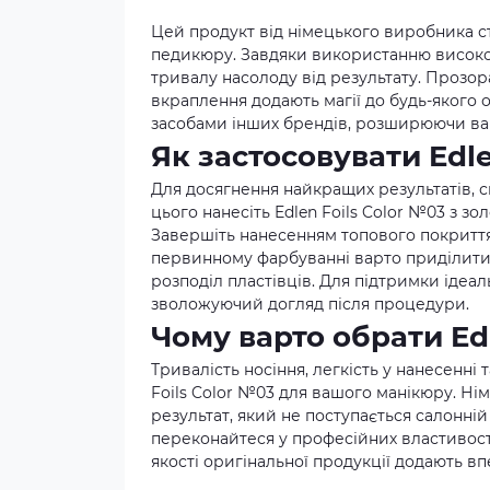
Цей продукт від німецького виробника с
педикюру. Завдяки використанню високоякі
тривалу насолоду від результату. Прозор
вкраплення додають магії до будь-якого об
засобами інших брендів, розширюючи ваш
Як застосовувати Edle
Для досягнення найкращих результатів, сп
цього нанесіть Edlen Foils Color №03 з 
Завершіть нанесенням топового покриття
первинному фарбуванні варто приділити 
розподіл пластівців. Для підтримки ідеа
зволожуючий догляд після процедури.
Чому варто обрати Edl
Тривалість носіння, легкість у нанесенні
Foils Color №03 для вашого манікюру. Ні
результат, який не поступається салонні
переконайтеся у професійних властивостя
якості оригінальної продукції додають вп