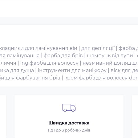
кладники для ламінування вій
|
для депіляції
|
фарба 
ля ламінування
|
фарба для брів
|
шампунь від лупи
|
бличчя
|
ing фарба для волосся
|
незмивний догляд дл
ика для душа
|
інструменти для манікюру
|
віск для де
би для фарбування брів
|
крем фарба для волосся de
Швидка доставка
від 1 до 3 робочих днів