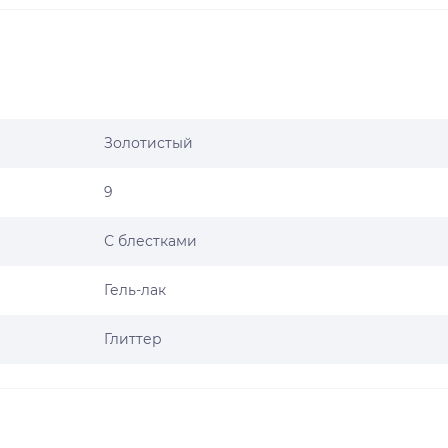
Золотистый
9
С блестками
Гель-лак
Глиттер