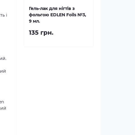
Гель-лак для нігтів з
фольгою EDLEN Foils №3,
ть і
9 мл.
135 грн.
ий.
ний
en
ний