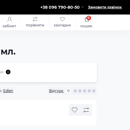
+38 096 790-80-50
Замовити дзвінок
0
порівняти
закладки
кабінет
кошик
 мл.
ня
0
к:
Edlen
Відгуки:
0