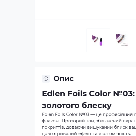
Опис
Edlen Foils Color №0
золотого блеску
Edlen Foils Color №03 — це професійний г
флаконі. Прозорий тон, збагачений вкра
покриттів, додаючи вишуканий блиск ваш
довготривалий ефект та економічність.