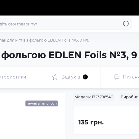
лак для нігтів з фольгою EDLEN Foils №3, 9 мл.
з фольгою EDLEN Foils №3, 9
ктеристики
Відгуків
Питан
0
Модель:
1723796540
Виробни
немає в наявності
135 грн.