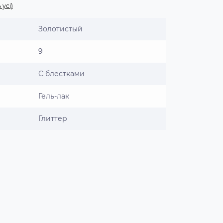
 усі)
Золотистый
9
С блестками
Гель-лак
Глиттер